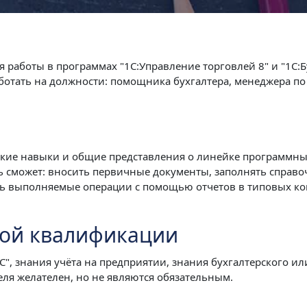
аботы в программах "1С:Управление торговлей 8" и "1С:Б
аботать на должности: помощника бухгалтера, менеджера п
ские навыки и общие представления о линейке программных
ь сможет: вносить первичные документы, заполнять справо
ь выполняемые операции с помощью отчетов в типовых кон
ной квалификации
, знания учёта на предприятии, знания бухгалтерского или
ля желателен, но не являются обязательным.