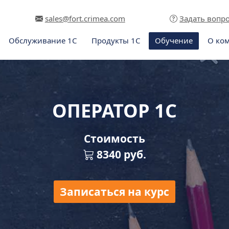
sales@fort.crimea.com
Задать вопр
Обслуживание 1С
Продукты 1С
Обучение
О ко
ОПЕРАТОР 1С
Стоимость
8340
руб.
Записаться на курс