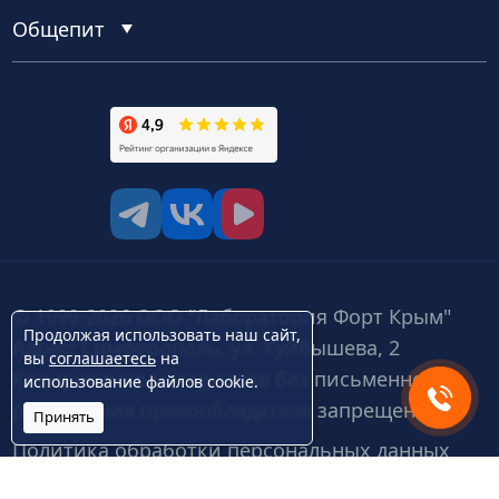
Общепит
tg
vk
vk video
© 1999-2026 ООО "Лаборатория Форт Крым"
Продолжая использовать наш сайт,
Адрес: Симферополь, ул. Куйбышева, 2
вы
соглашаетесь
на
Копирование материалов без письменного
использование файлов cookie.
разрешения правообладателя запрещено.
Принять
Политика обработки персональных данных