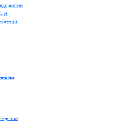
редприятий
слуг
реждений
зинами
реждений