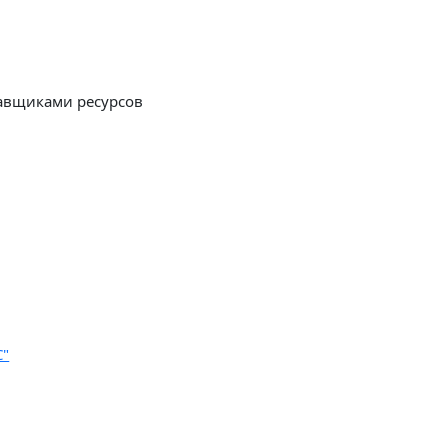
тавщиками ресурсов
С"