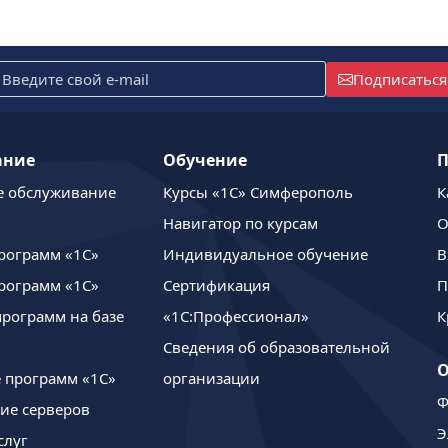
Подписаться
ание
Обучение
П
е обслуживание
Курсы «1С» Симферополь
К
Навигатор по курсам
О
рограмм «1С»
Индивидуальное обучение
В
рограмм «1С»
Сертификация
П
программ на базе
«1С:Профессионал»
К
Сведения об образовательной
 программ «1С»
организации
Ф
ие серверов
Э
слуг