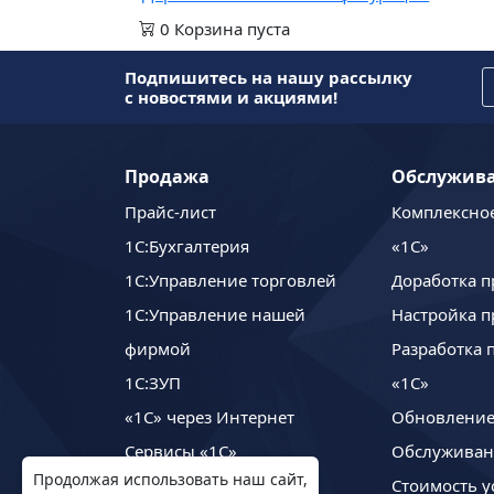
0
Корзина
пуста
Подпишитесь на нашу рассылку
с новостями и акциями!
Продажа
Обслужив
Прайс-лист
Комплексно
1C:Бухгалтерия
«1С»
1С:Управление торговлей
Доработка п
1С:Управление нашей
Настройка п
фирмой
Разработка 
1С:ЗУП
«1С»
«1С» через Интернет
Обновление
Сервисы «1С»
Обслуживан
Продолжая использовать наш сайт,
Купить «1С»
Стоимость у