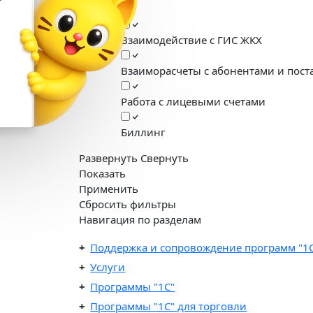
в подарок
ЖКХ
При подключении
Взаимодействие с ГИС ЖКХ
«1С:Кабинет сотрудника»
Взаиморасчеты с абонентами и пос
Выгода 12 978 ₽
Получить подарок
Работа с лицевыми счетами
Биллинг
Развернуть
Свернуть
Показать
Применить
Сбросить фильтры
Навигация по разделам
Поддержка и сопровождение программ "1
Услуги
Программы "1С"
Программы "1C" для торговли