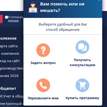
Вам помочь или не
мешать?
Я согласен с
политикой обработки персональных
данных
.
Выберите удобный для Вас
способ обращения:
олезное
арта сайта
 компании
Получить
ход на сайт
Задать вопрос
консультацию
роизводственный календарь
рыма 2026
Общепит
К:Учет в общепите
Купить программу
Перезвоните мне
лектронный сборник рецептур