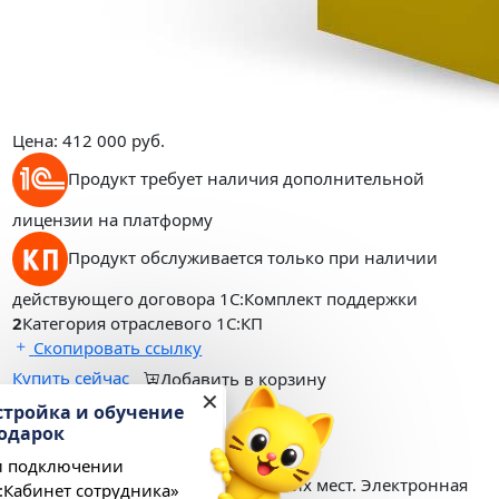
Цена:
412 000
руб.
Продукт требует наличия дополнительной
лицензии на платформу
Продукт обслуживается только при наличии
действующего договора 1С:Комплект поддержки
2
Категория отраслевого 1С:КП
Скопировать ссылку
Купить сейчас
Добавить в корзину
✕
Настройка и обучение
Описание
в подарок
При подключении
Клиентская лицензия на 50 рабочих мест. Электронная
«1С:Кабинет сотрудника»