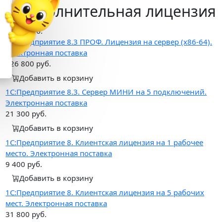
в подарок
Дополнительная лицензия
При подключении
«1С:Кабинет сотрудника»
Цена, руб.
1С:Предприятие 8.3 ПРОФ. Лицензия на сервер (x86-64).
Выгода 12 978 ₽
Электронная поставка
Получить подарок
126 800
руб.
Добавить в корзину
1С:Предприятие 8.3. Сервер МИНИ на 5 подключений.
Электронная поставка
21 300
руб.
Добавить в корзину
1С:Предприятие 8. Клиентская лицензия на 1 рабочее
место. Электронная поставка
9 400
руб.
Добавить в корзину
1С:Предприятие 8. Клиентская лицензия на 5 рабочих
мест. Электронная поставка
31 800
руб.