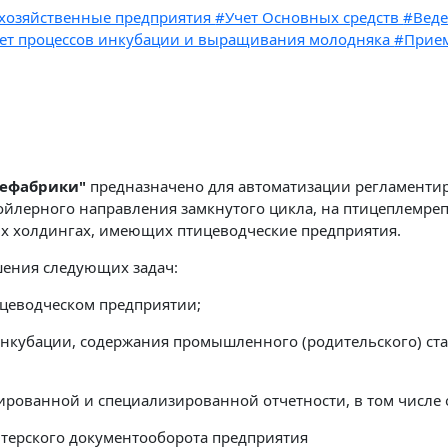
хозяйственные предприятия
#Учет Основных средств
#Веде
ет процессов инкубации и выращивания молодняка
#Прием
цефабрики"
предназначено для автоматизации регламентир
ойлерного направления замкнутого цикла, на птицеплемреп
ых холдингах, имеющих птицеводческие предприятия.
шения следующих задач:
ицеводческом предприятии;
инкубации, содержания промышленного (родительского) ст
ованной и специализированной отчетности, в том числе 
лтерского документооборота предприятия