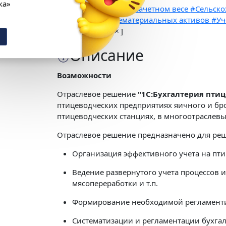
«1С:Кабинет сотрудника»
#Учет физическом и зачетном весе
#Сельско
Выгода 12 978 ₽
головы)
#Учет нематериальных активов
#Уч
свидетельст
[
...
]
Получить подарок
Описание
Возможности
Отраслевое решение
"1С:Бухгалтерия пти
птицеводческих предприятиях яичного и бр
птицеводческих станциях, в многоотраслев
Отраслевое решение предназначено для ре
Организация эффективного учета на пт
Ведение развернутого учета процессов 
мясопереработки и т.п.
Формирование необходимой регламентир
Систематизации и регламентации бухга