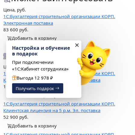
Цена, руб.
1С:Бухгалтерия строительной организации КОРП.
Электронная поставка
83 600
руб.
Добавить в корзину
✕
Настройка и обучение
Варианты поставки
в подарок
При подключении
Цена, руб.
«1С:Кабинет сотрудника»
1С:Бухгалтерия строительной организации КОРП.
Выгода 12 978 ₽
Клиентская лицензия на 1 р.м. Эл. поставка
15 600
руб.
Получить подарок
Добавить в корзину
1С:Бухгалтерия строительной организации КОРП.
Клиентская лицензия на 5 р.м. Эл. поставка
52 900
руб.
Добавить в корзину
1С:Бухгалтерия строительной организации КОРП.