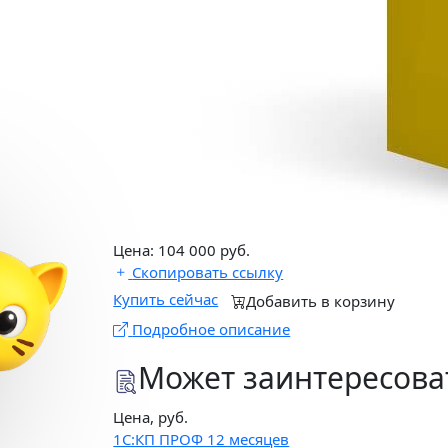
✕
Цена:
104 000
руб.
Настройка и обучение
Скопировать ссылку
в подарок
Купить сейчас
Добавить в корзину
При подключении
Подробное описание
«1С:Кабинет сотрудника»
Может заинтересова
Выгода 12 978 ₽
Получить подарок
Цена, руб.
1С:КП ПРОФ 12 месяцев