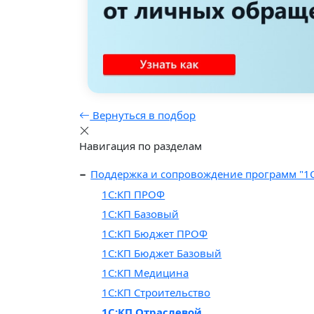
Вернуться в подбор
Навигация по разделам
Поддержка и сопровождение программ "1
1C:КП ПРОФ
1С:КП Базовый
1С:КП Бюджет ПРОФ
1С:КП Бюджет Базовый
1С:КП Медицина
1С:КП Строительство
1С:КП Отраслевой