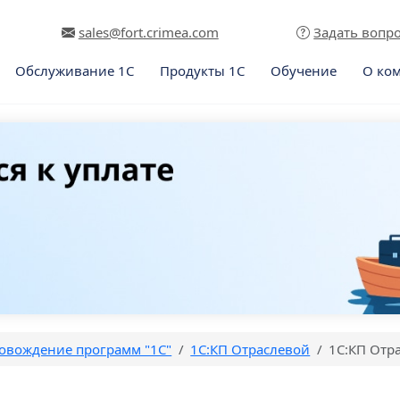
sales@fort.crimea.com
Задать вопр
Обслуживание 1С
Продукты 1С
Обучение
О ко
овождение программ "1С"
1С:КП Отраслевой
1С:КП Отра