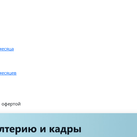
месяца
месяцев
й офертой