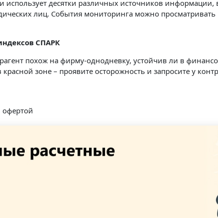
ки использует десятки различных источников информации
идических лиц. События мониторинга можно просматривать 
 индексов СПАРК
агент похож на фирму-однодневку, устойчив ли в финансов
 в красной зоне – проявите осторожность и запросите у ко
й офертой