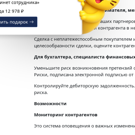
«1С:Кабинет сотрудника»
Для руководителя, предпринимателя, м
Выгода 12 978 ₽
Будьте в курсе изменений у ваших партнеро
Получить подарок
реорганизации, включении контрагента в н
Сделка с неплатежеспособным покупателем
целесообразности сделки, оцените контраге
Для бухгалтера, специалиста финансовы
Уменьшите риск возникновения претензий со
Риски, подписана электронной подписью от
Контролируйте дебиторскую задолженность.
риска.
Возможности
Мониторинг контрагентов
Это система оповещения о важных изменения