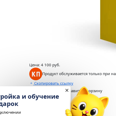
Цена:
4 100
руб.
Продукт обслуживается только при н
Скопировать ссылку
✕
Купить сейчас
Добавить в корзину
Настройка и обучение
в подарок
Описание
При подключении
Преимущества использования