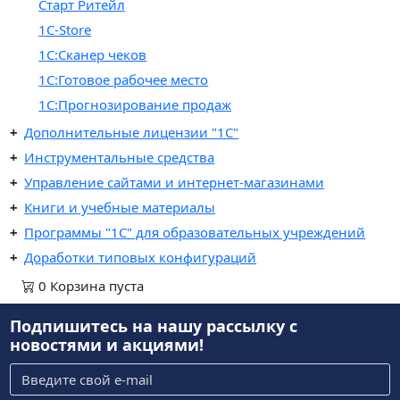
Старт Ритейл
1C-Store
1С:Сканер чеков
1С:Готовое рабочее место
1С:Прогнозирование продаж
Дополнительные лицензии "1С"
Инструментальные средства
Управление сайтами и интернет-магазинами
Книги и учебные материалы
Программы "1С" для образовательных учреждений
Доработки типовых конфигураций
0
Корзина
пуста
Подпишитесь на нашу рассылку
с
новостями и акциями!