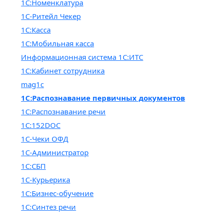
1С:Номенклатура
1С-Ритейл Чекер
1С:Касса
1С:Мобильная касса
Информационная система 1С:ИТС
1С:Кабинет сотрудника
mag1c
1С:Распознавание первичных документов
1С:Распознавание речи
1С:152DOC
1С-Чеки ОФД
1С-Администратор
1С:СБП
1С-Курьерика
1С:Бизнес-обучение
1С:Синтез речи