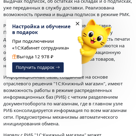
выдачах подписок, об остатках на складах и о подписках,
уже переданных в службу доставки. Реализована
возможность приема и выдача подписок в режиме РМК.
✕
Реализован механизм учета товаров в доставке.
Настройка и обучение
в подарок
Предусмотрена работа через курьерскую службу
доставки или почтой. Реализована возможность печати
При подключении
основных почтовых бланков. Бланки заполняются на
«1С:Кабинет сотрудника»
основании данных, внесенных в информационную
Выгода 12 978 ₽
базу. Реализована возможность анализа товаров,
находящихся в доставке.
Получить подарок
Информационные базы, созданные на основе
отраслевого решения "1С:Книжный магазин", имеют
возможность работы в режиме распределенных
информационных баз (РИБ) с четким разделением
документооборота по магазинам, где в главном узле
РИБ консолидируется информация по всем магазинам
сети. Предусмотрены механизмы автоматического
инициирования обмена.
Наряду с РИБ "1С:Книжный магазин" может