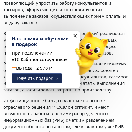
позволяющий упростить работу консультантов и
кассиров, оформляющих и контролирующих
выполнение заказов, осуществляющих прием оплаты и
выдачу заказов.
В конфигурации "Розница 8. Салон оптики" реализован
✕
Настройка и обучение
механизм отражения процесса производства новых
в подарок
очков, который позволяет контролировать процесс
При подключении
производства и затраты при выполнение заказов.
«1С:Кабинет сотрудника»
Реализован набор специализированных аналитических
Выгода 12 978 ₽
отчетов. Данные отчеты позволяют анализировать и
контролировать работу врачей, консультантов, кассиров
Получить подарок
и мастеров, отслеживать историю и этапы выполнения
заказов, анализировать затраты по производству.
Информационные базы, созданные на основе
отраслевого решения "1С:Салон оптики", имеют
возможность работы в режиме распределенных
информационных баз (РИБ) с четким разделением
документооборота по салонам, где в главном узле РИБ