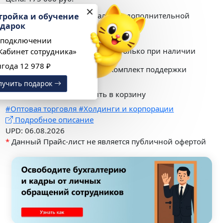
✕
Продукт требует наличия дополнительной
Настройка и обучение
в подарок
лицензии на платформу
При подключении
Продукт обслуживается только при наличии
«1С:Кабинет сотрудника»
Выгода 12 978 ₽
действующего договора 1С:Комплект поддержки
Скопировать ссылку
Получить подарок
Купить сейчас
Добавить в корзину
#Оптовая торговля
#Холдинги и корпорации
Подробное описание
UPD: 06.08.2026
*
Данный Прайс-лист не является публичной офертой