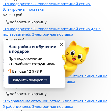
1С:Предприятие 8. Управление аптечной сетью.
Электронная поставка
62 200
руб.
Добавить в корзину
1С:Предприятие 8. Управление аптечной сетью для 5
пользователей. Электронная поставка
120 400
руб.
✕
Настройка и обучение
Добавить в корзину
в подарок
Варианты поставки
При подключении
«1С:Кабинет сотрудника»
Цена, руб.
Выгода 12 978 ₽
1С:Управление аптечной сетью. Клиентская лицензия на
Получить подарок
1 рабочее место. Электронная поставка
9 600
руб.
Добавить в корзину
1С:Управление аптечной сетью. Клиентская лицензия на
5 рабочих мест. Электронная поставка