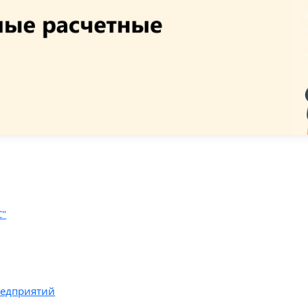
С"
редприятий