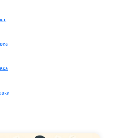
ка.
авка
авка
авка