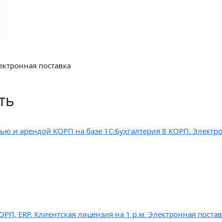
ектронная поставка
ть
ью и арендой КОРП на базе 1С:Бухгалтерия 8 КОРП. Электр
П, ERP. Клиентская лицензия на 1 р.м. Электронная постав