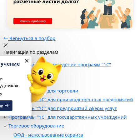
Вернуться в подбор
Навигация по разделам
✕
Настройка и обучение
Поддержка и сопровождение программ "1С"
в подарок
Услуги
При подключении
Программы "1С"
«1С:Кабинет сотрудника»
Программы "1C" для торговли
Выгода 12 978 ₽
Программы "1C" для производственных предприятий
Получить подарок
Программы "1C" для предприятий сферы услуг
Программы "1С" для государственных учреждений
Торговое оборудование
ОФД - использование сервиса