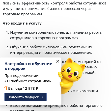
повысить эффективность контроля работы сотрудников
и улучшить понимание бизнес-процессов через
торговые программы.
Что входит в услугу
Изучение контрольных точек для анализа работы
сотрудников в торговых программах.
Обучение работе с ключевыми отчетами: их
интерпретация и практическое применение.
✕
Предоставление персональных рекомендаций от
Настройка и обучение
специалиста по эффективному использованию
в подарок
отчетов и оптимизации работы с программой.
При подключении
«1С:Кабинет сотрудника»
Условия и ограничения
Выгода 12 978 ₽
Необходим доступ к используемым в компании
торговым решениям 1С.
Получить подарок
Базовое понимание принципов работы торгового
предприятия.