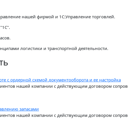
правление нашей фирмой и 1С:Управление торговлей.
"1С".
асов.
инципами логистики и транспортной деятельности.
ть
боте с ордерной схемой документооборота и ее настройка
клиентов нашей компании с действующим договором сопро
равлению запасами
клиентов нашей компании с действующим договором сопро