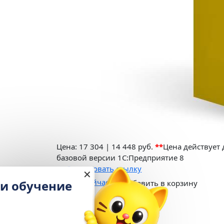
Цена:
17 304
|
14 448 руб.
**
Цена действует
базовой версии 1С:Предприятие 8
Скопировать ссылку
✕
Купить сейчас
Настройка и обучение
Добавить в корзину
в подарок
Описание
При подключении