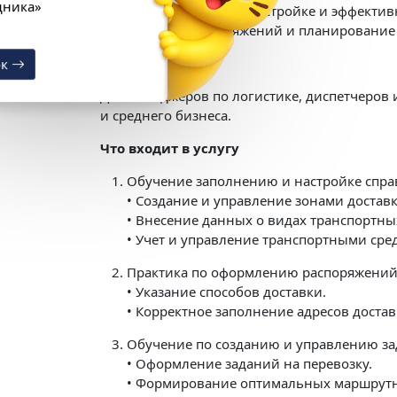
«1С:Кабинет сотрудника»
Практический курс по настройке и эффекти
оформление распоряжений и планирование
Выгода 12 978 ₽
Для кого
Получить подарок
Для менеджеров по логистике, диспетчеров 
и среднего бизнеса.
Что входит в услугу
Обучение заполнению и настройке спр
• Создание и управление зонами доставк
• Внесение данных о видах транспортных
• Учет и управление транспортными сре
Практика по оформлению распоряжений 
• Указание способов доставки.
• Корректное заполнение адресов достав
Обучение по созданию и управлению за
• Оформление заданий на перевозку.
• Формирование оптимальных маршрутн