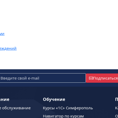
ами
реждений
Подписаться
ание
Обучение
П
е обслуживание
Курсы «1С» Симферополь
К
Навигатор по курсам
О