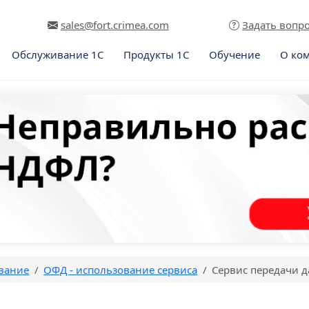
sales@fort.crimea.com
Задать вопр
Обслуживание 1С
Продукты 1С
Обучение
О ко
вание
ОФД - использование сервиса
Сервис передачи да