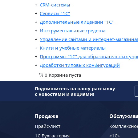
CRM-системы
Сервисы "1С"
Дополнительные лицензии "1С"
Инструментальные средства
Управление сайтами и интернет-магазин
Книги и учебные материалы
Программы "1С" для образовательных уч
Доработки типовых конфигураций
0
Корзина
пуста
Подпишитесь на нашу рассылку
с новостями и акциями!
Продажа
Обслужив
Прайс-лист
Комплексно
1C:Бухгалтерия
«1С»