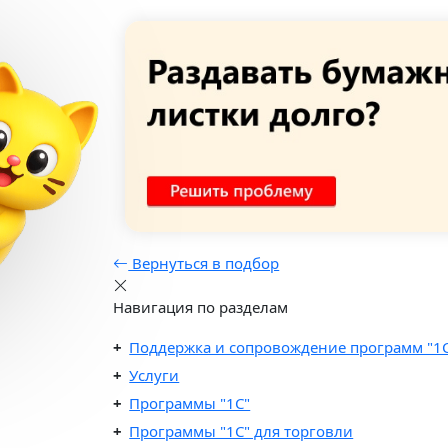
✕
Настройка и обучение
в подарок
При подключении
«1С:Кабинет сотрудника»
Выгода 12 978 ₽
Получить подарок
Вернуться в подбор
Навигация по разделам
Поддержка и сопровождение программ "1
Услуги
Программы "1С"
Программы "1C" для торговли