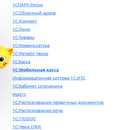
1СПАРК Риски
1С:Облачный архив
1С-Коннект
1С:Линк
1С-Товары
1С:Номенклатура
1С-Ритейл Чекер
1С:Касса
1С:Мобильная касса
Информационная система 1С:ИТС
1С:Кабинет сотрудника
mag1c
1С:Распознавание первичных документов
1С:Распознавание речи
1С:152DOC
1С-Чеки ОФД