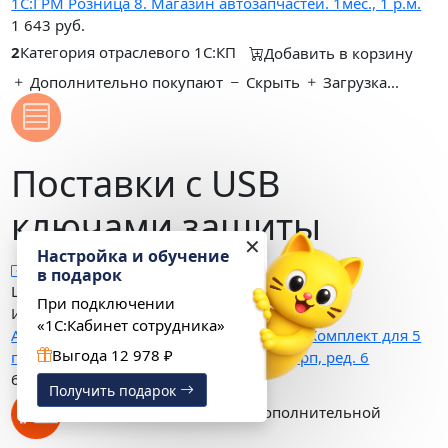
1С:ГРМ Розница 8. Магазин автозапчастей. 1мес., 1 р.м.
1 643
руб.
2
Категория отраслевого 1С:КП
Добавить в корзину
Дополнительно покупают
Скрыть
Загрузка...
Поставки с USB
ключами защиты
✕
Настройка и обучение
в подарок
Цена, руб.
При подключении
Информация
«1С:Кабинет сотрудника»
Альфа-Авто: Автосервис+Автозапчасти. Комплект для 5
Выгода 12 978 ₽
пользователей (аппаратная защита) Корп, ред. 6
63 000
руб.
Получить подарок
Продукт требует наличия дополнительной