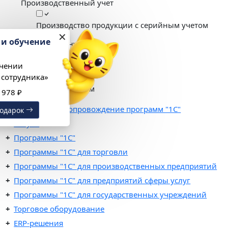
Производственный учет
Производство продукции с серийным учетом
✕
Настройка и обучение
Развернуть
Свернуть
в подарок
Показать
При подключении
Применить
«1С:Кабинет сотрудника»
Сбросить фильтры
Навигация по разделам
Выгода 12 978 ₽
Поддержка и сопровождение программ "1С"
Получить подарок
Услуги
Программы "1С"
Программы "1C" для торговли
Программы "1C" для производственных предприятий
Программы "1C" для предприятий сферы услуг
Программы "1С" для государственных учреждений
Торговое оборудование
ERP-решения