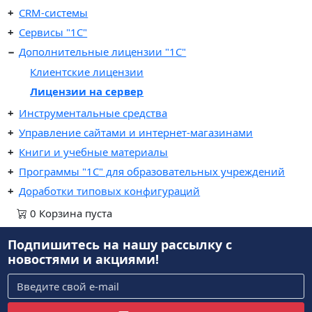
CRM-системы
Сервисы "1С"
Дополнительные лицензии "1С"
Клиентские лицензии
Лицензии на сервер
Инструментальные средства
Управление сайтами и интернет-магазинами
Книги и учебные материалы
Программы "1С" для образовательных учреждений
Доработки типовых конфигураций
0
Корзина
пуста
Подпишитесь на нашу рассылку
с
новостями и акциями!