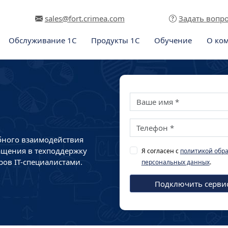
sales@fort.crimea.com
Задать вопр
Обслуживание 1С
Продукты 1С
Обучение
О ко
обного взаимодействия
ащения в техподдержку
Я согласен с
политикой обр
ов IT-специалистами.
персональных данных
.
Подключить серви