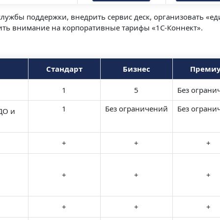
лужбы поддержки, внедрить сервис деск, организовать «е
тить внимание на корпоративные тарифы «1С-Коннект».
Стандарт
Бизнес
Преми
1
5
Без ограни
1
Без ограничений
Без ограни
ДО и
+
+
+
+
+
+
+
+
+