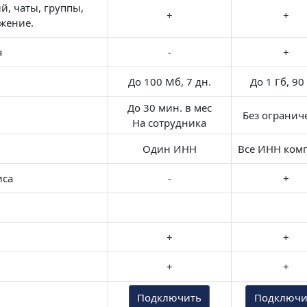
, чаты, группы,
+
+
жение.
я
-
+
До 100 Мб, 7 дн.
До 1 Гб, 90
До 30 мин. в мес
Без огранич
На сотрудника
Один ИНН
Все ИНН ком
иса
-
+
+
+
+
+
Подключить
Подключи