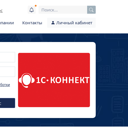
ос
мпании
Контакты
Личный кабинет
аботки
с