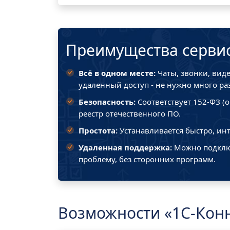
Преимущества серви
Всё в одном месте:
Чаты, звонки, вид
удаленный доступ - не нужно много ра
Безопасность:
Соответствует 152-ФЗ (
реестр отечественного ПО.
Простота:
Устанавливается быстро, ин
Удаленная поддержка:
Можно подключ
проблему, без сторонних программ.
Возможности «1С-Конн