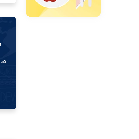
и
ный