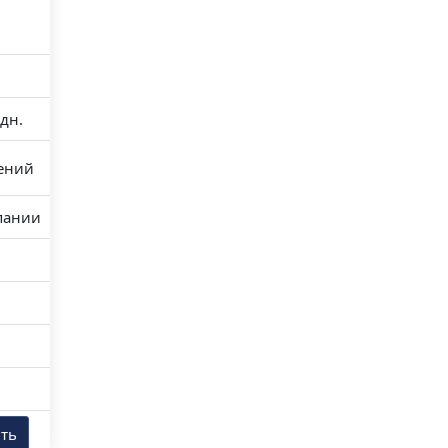
 дн.
ений
пании
ть