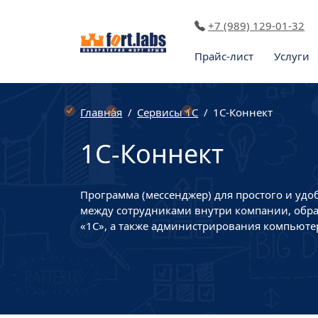
+7 (989) 129-01-32
Прайс-лист
Услуги
Главная
Сервисы 1С
1С-Коннект
1С-Коннект
Программа (мессенджер) для простого и уд
между сотрудниками внутри компании, обр
«1С», а также администрирования компьютер