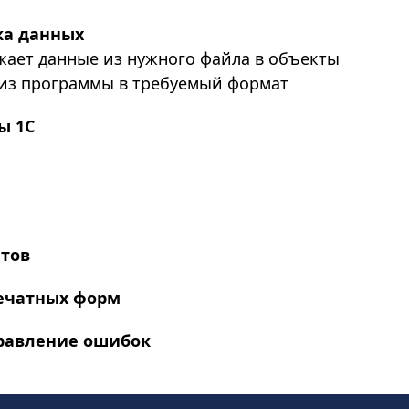
ка данных
жает данные из нужного файла в объекты
из программы в требуемый формат
ы 1С
етов
печатных форм
равление ошибок