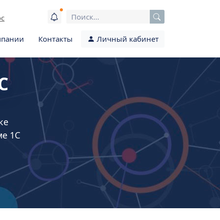
ос
мпании
Контакты
Личный кабинет
С
ке
ме 1С