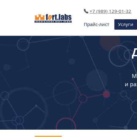
+7 (989) 129-01-32
Прайс-лист
Услуги
М
и ра