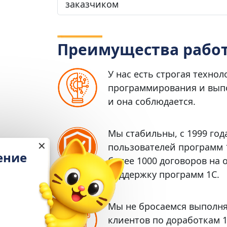
заказчиком
Преимущества работ
У нас есть строгая технол
программирования и выпо
и она соблюдается.
Мы стабильны, с 1999 го
✕
пользователей программ 1
Настройка и обучение
более 1000 договоров на
в подарок
поддержку программ 1С.
При подключении
«1С:Кабинет сотрудника»
Мы не бросаемся выполня
Выгода 12 978 ₽
клиентов по доработкам 