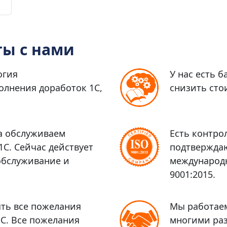
ы с нами
огия
У нас есть 
лнения доработок 1С,
снизить сто
да обслуживаем
Есть контро
С. Сейчас действует
подтвержда
 обслуживание и
международн
9001:2015.
ть все пожелания
Мы работаем
1С. Все пожелания
многими ра