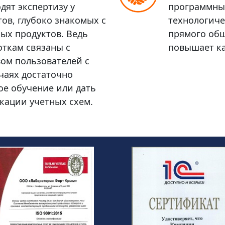
дят экспертизу у
программных
ов, глубоко знакомых с
технологич
ых продуктов. Ведь
прямого общ
ткам связаны с
повышает ка
ом пользователей с
учаях достаточно
е обучение или дать
кации учетных схем.