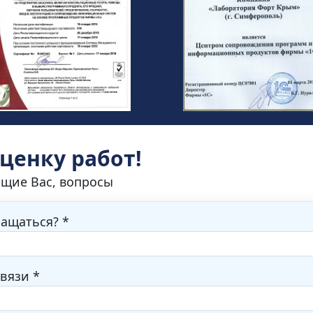
оценку работ!
ющие Вас, вопросы
ращаться? *
вязи *