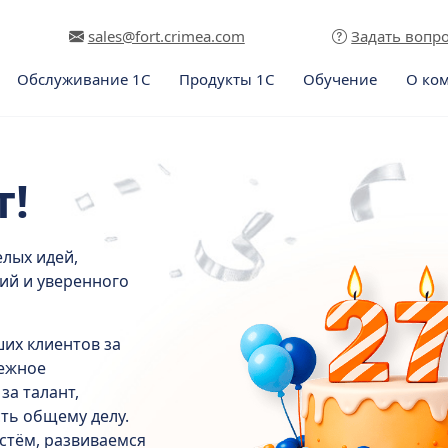
sales@fort.crimea.com
Задать вопр
Обслуживание 1С
Продукты 1С
Обучение
О ко
т!
елых идей,
ий и уверенного
их клиентов за
дежное
за талант,
ть общему делу.
стём, развиваемся