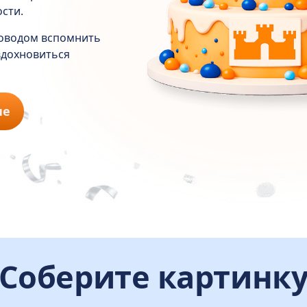
сти.
поводом вспомнить
 вдохновиться
ие
Соберите картинк