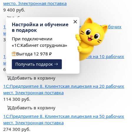
место. Электронная поставка
9 400
руб.
Добавить в корзину
✕
Настройка и обучение
1С:Предприятие 8. Клиентская лицензия на 5 рабочих
в подарок
мест. Электронная поставка
При подключении
31 800
руб.
«1С:Кабинет сотрудника»
Добавить в корзину
Выгода 12 978 ₽
1С:Предприятие 8. Клиентская лицензия на 10 рабочих
мест. Электронная поставка
Получить подарок
60 900
руб.
Добавить в корзину
1С:Предприятие 8. Клиентская лицензия на 20 рабочих
мест. Электронная поставка
114 300
руб.
Добавить в корзину
1С:Предприятие 8. Клиентская лицензия на 50 рабочих
мест. Электронная поставка
274 300
руб.