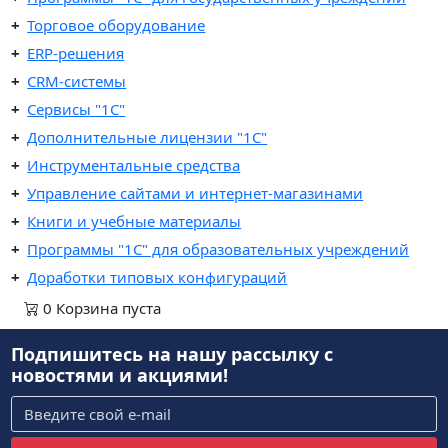
Торговое оборудование
ERP-решения
CRM-системы
Сервисы "1С"
Дополнительные лицензии "1С"
Инструментальные средства
Управление сайтами и интернет-магазинами
Книги и учебные материалы
Программы "1С" для образовательных учреждений
Доработки типовых конфигураций
0
Корзина
пуста
Подпишитесь на нашу рассылку
с
новостями и акциями!