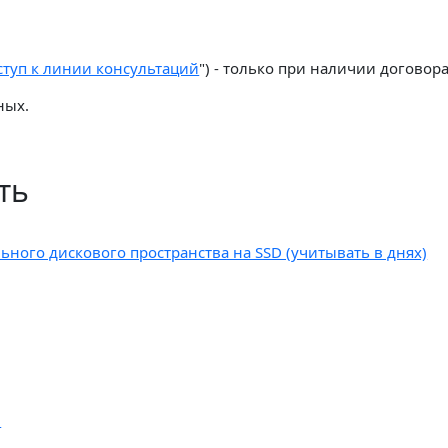
ступ к линии консультаций
") - только при наличии договора
ных.
ть
ьного дискового пространства на SSD (учитывать в днях)
.