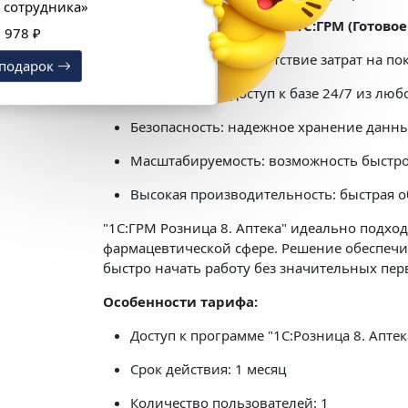
«1С:Кабинет сотрудника»
Ключевые преимущества 1С:ГРМ (Готовое 
Выгода 12 978 ₽
Экономичность: отсутствие затрат на п
Получить подарок
Мобильность: доступ к базе 24/7 из люб
Безопасность: надежное хранение данн
Масштабируемость: возможность быстро
Высокая производительность: быстрая 
"1С:ГРМ Розница 8. Аптека" идеально подхо
фармацевтической сфере. Решение обеспечив
быстро начать работу без значительных пе
Особенности тарифа:
Доступ к программе "1С:Розница 8. Аптек
Срок действия: 1 месяц
Количество пользователей: 1