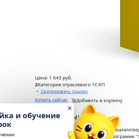
Цена:
1 643
руб.
2
Категория отраслевого 1С:КП
Скопировать ссылку
Купить сейчас
Добавить в корзину
✕
Настройка и обучение
Описание
в подарок
"1С:ГРМ Розница 8. Аптека" - это специали
При подключении
продукт предоставляет доступ к программе "1