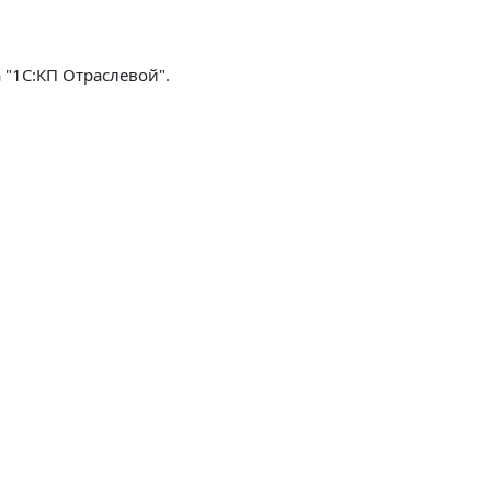
 "1С:КП Отраслевой".