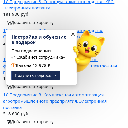
1С:Предприятие 8. Селекция в животноводстве. КРС.
Электронная поставка
181 900
руб.
Добавить в корзину
1С:Предприятие 8. Селекция в животноводстве
✕
Настройка и обучение
Свиноводство. Электронная поставка
в подарок
207 900
руб.
При подключении
Добавить в корзину
«1С:Кабинет сотрудника»
1С:Предприятие 8. Бухгалтерия крестьянско-
Выгода 12 978 ₽
фермерского хозяйства. Базовая версия. Электронная
пост.
Получить подарок
14 000
руб.
Добавить в корзину
1С:Предприятие 8. Комплексная автоматизация
агропромышленного предприятия. Электронная
поставка
518 600
руб.
Добавить в корзину