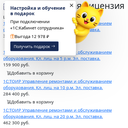
Дополнительная лицензия
✕
Настройка и обучение
в подарок
Цена, руб.
При подключении
1С:ТОИР Управление ремонтами и обслуживанием
«1С:Кабинет сотрудника»
оборудования. Кл. лиц. на 1 р.м. Эл. поставка.
35 200
руб.
Выгода 12 978 ₽
Добавить в корзину
Получить подарок
1С:ТОИР Управление ремонтами и обслуживанием
оборудования. Кл. лиц. на 5 р.м. Эл. поставка.
159 900
руб.
Добавить в корзину
1С:ТОИР Управление ремонтами и обслуживанием
оборудования. Кл. лиц. на 10 р.м. Эл. поставка.
284 400
руб.
Добавить в корзину
1С:ТОИР Управление ремонтами и обслуживанием
оборудования. Кл. лиц. на 20 р.м. Эл. поставка.
462 300
руб.