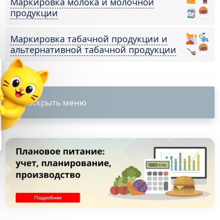
Маркировка молока и молочной
продукции
Маркировка табачной продукции и
альтернативной табачной продукции
✕
стройка и обучение
подарок
и подключении
Раскрыть меню
С:Кабинет сотрудника»
Выгода 12 978 ₽
Получить подарок