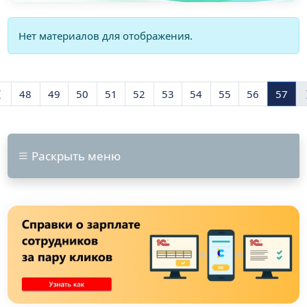
Информация
Нет материалов для отображения.
48
49
50
51
52
53
54
55
56
57
Раскрыть меню