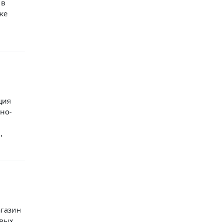
 в
же
ция
но-
,
агазин
овых