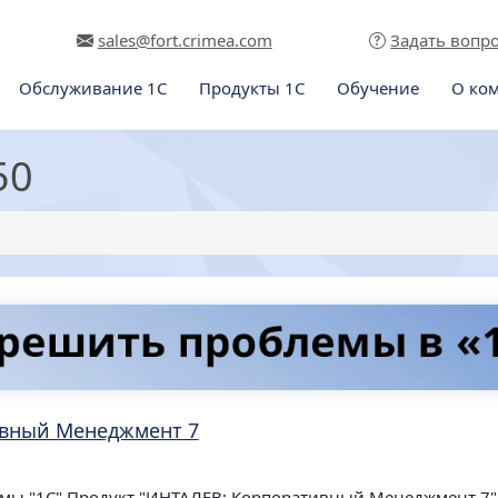
sales@fort.crimea.com
Задать вопр
Обслуживание 1С
Продукты 1С
Обучение
О ко
50
вный Менеджмент 7
мы "1С" Продукт "ИНТАЛЕВ: Корпоративный Менеджмент 7" 