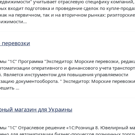
едвижимости" учитывает отраслевую специфику компаний,
рых входит подготовка и проведение сделок по купле-прода
как на первичном, так и на вторичном рынках: риэлторские
вижимости...
 перевозки
мы "1С" Программа "Экспедитор: Морские перевозки, редак
автоматизации оперативного и финансового учета транспорт
. Является инструментом для повышения управляемости
зацию документооборота. " Экспедитор: Морские перевозки
ешить ...
рный магазин для Украины
мы "1С" Отраслевое решение «1С:Розница 8. Ювелирный м
ено для автоматизации бизнес-процессов розничных торг