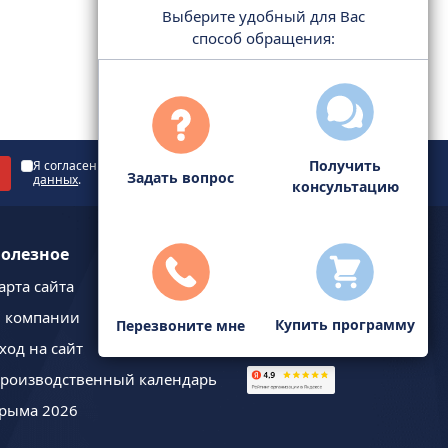
Выберите удобный для Вас
способ обращения:
Получить
Я согласен с
политикой обработки персональных
Задать вопрос
данных
.
консультацию
олезное
арта сайта
 компании
Купить программу
Перезвоните мне
ход на сайт
роизводственный календарь
рыма 2026