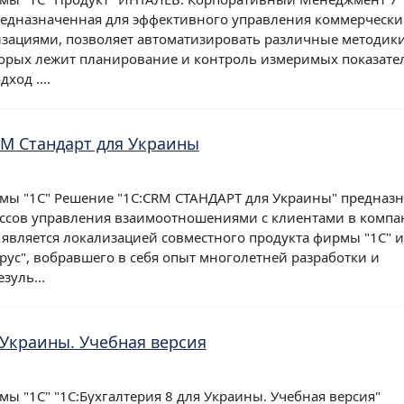
предназначенная для эффективного управления коммерческ
зациями, позволяет автоматизировать различные методик
торых лежит планирование и контроль измеримых показате
ход ....
RM Стандарт для Украины
мы "1С" Решение "1С:CRM СТАНДАРТ для Украины" предназ
ессов управления взаимоотношениями с клиентами в компа
 является локализацией совместного продукта фирмы "1С" и
рус", вобравшего в себя опыт многолетней разработки и
зуль...
 Украины. Учебная версия
ы "1С" "1С:Бухгалтерия 8 для Украины. Учебная версия"