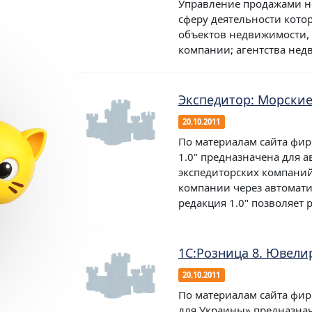
Управление продажами н
сферу деятельности кото
объектов недвижимости, 
компании; агентства нед
Экспедитор: Морские
✕
ка и обучение
20.10.2011
По материалам сайта фир
ок
1.0" предназначена для 
ении
экспедиторских компаний
сотрудника»
компании через автомати
редакция 1.0" позволяет р
978 ₽
одарок
1С:Розница 8. Ювели
20.10.2011
По материалам сайта фир
для Украины» предназнач