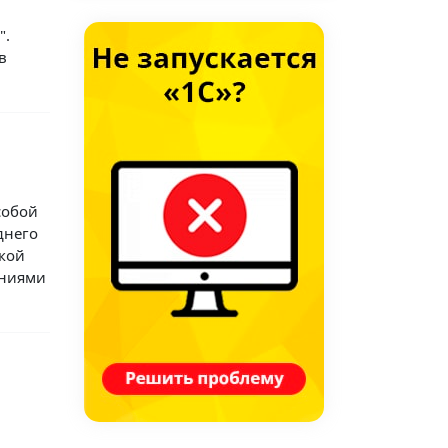
".
в
собой
днего
кой
ениями