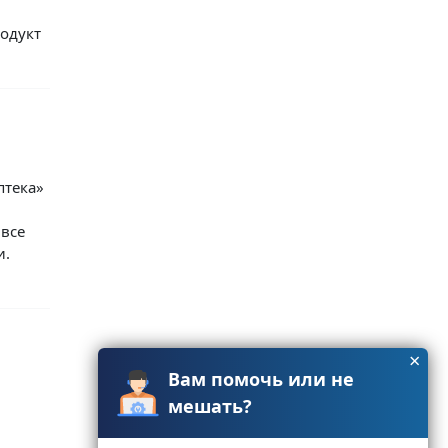
одукт
птека»
все
и.
×
Вам помочь или не
мешать?