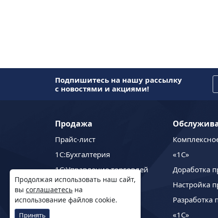
Подпишитесь на нашу рассылку
с новостями и акциями!
Продажа
Обслужив
Прайс-лист
Комплексно
1C:Бухгалтерия
«1С»
1С:Управление торговлей
Доработка п
Продолжая использовать наш сайт,
1С:Управление нашей
Настройка п
вы
соглашаетесь
на
фирмой
Разработка 
использование файлов cookie.
1С:ЗУП
«1С»
Принять