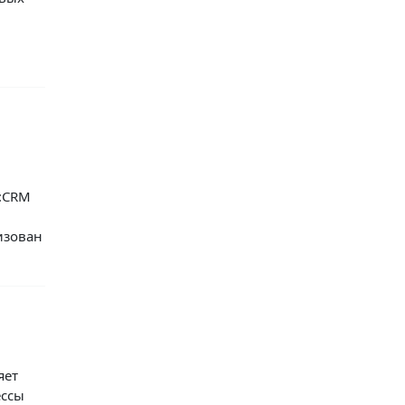
:CRM
изован
яет
ессы