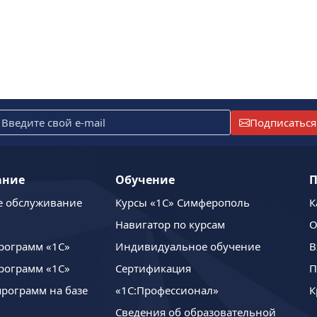
Подписаться
ание
Обучение
П
е обслуживание
Курсы «1С» Симферополь
К
Навигатор по курсам
О
рограмм «1С»
Индивидуальное обучение
В
рограмм «1С»
Сертификация
П
программ на базе
«1С:Профессионал»
К
Сведения об образовательной