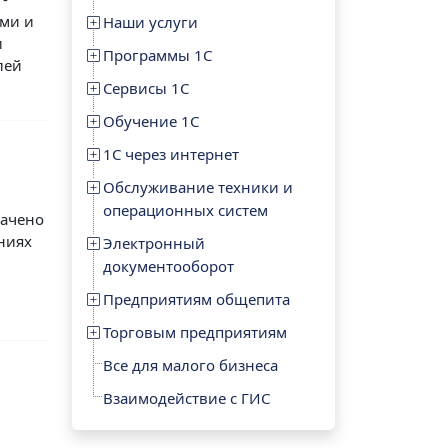
ими и
Наши услуги
и
Программы 1С
лей
Сервисы 1С
Обучение 1С
1С через интернет
Обслуживание техники и
операционных систем
начено
ниях
Электронный
документооборот
Предприятиям общепита
Торговым предприятиям
Все для малого бизнеса
Взаимодействие с ГИС