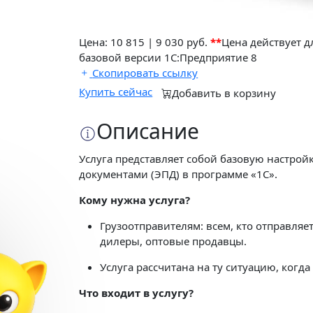
Цена:
10 815
|
9 030 руб.
**
Цена действует 
базовой версии 1С:Предприятие 8
Скопировать ссылку
Купить сейчас
Добавить в корзину
Описание
Услуга представляет собой базовую настрой
документами (ЭПД) в программе «1С».
Кому нужна услуга?
Грузоотправителям: всем, кто отправля
✕
дилеры, оптовые продавцы.
Настройка и обучение
Услуга рассчитана на ту ситуацию, когд
в подарок
Что входит в услугу?
При подключении