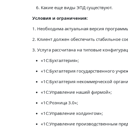
Какие еще виды ЭПД существуют.
Условия и ограничения:
1. Необходима актуальная версия программ
2. Клиент должен обеспечить стабильное сое
3. Услуга рассчитана на типовые конфигура
«1С:Бухгалтерия»;
«1С:Бухгалтерия государственного учреж
«1С:Бухгалтерия некоммерческой органи
«1C:Управление нашей фирмой»;
«1С:Розница 3.0»;
«1С:Управление холдингом»;
«1С:Управление производственным пред