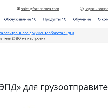
sales@fort.crimea.com
Задать вопр
Обслуживание 1С
Продукты 1С
Обучение
О ко
ка электронного документооборота (ЭДО)
ителя (ЭДО не настроен)
ЭПД» для грузоотправите