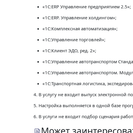
«1C:ERP Управление предприятием 2.5»;
«1С:ERP. Управление холдингом»;
«1С:Комплексная автоматизация»;
«1C:Управление торговлей»;
«1С:Клиент ЭДО, ред. 2»;
«1C:Управление автотранспортом Станд
«1С:Управление автотранспортом. Модул
«1С:Транспортная логистика, экспедиро
4. В услугу не входит выпуск электронной 
5. Настройка выполняется в одной базе про
6. В услуги не входит подбор сценария работ
Может заинтересова