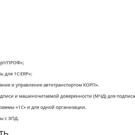
арт/ПРОФ»;
ь для 1С:ERP»;
вание и управление автотранспортом КОРП».
подписи и машиночитаемой доверенности (МЧД) для подписа
граммы «1С» и для одной организации.
ы с ЭПД.
ть