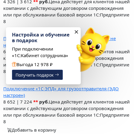
4 326
|
3 612
**
руб.
Цена действует для клиентов нашей
компании с действующим договором сопровождения
или при обслуживании базовой версии 1С:Предприятие
8
Добавить в корзину
✕
Настройка и обучение
Подключение «1С-ЭПД» для работы с ЭПЛ (ЭДО не
в подарок
настроен)
При подключении
6 489
|
5 418
**
руб.
Цена действует для клиентов нашей
«1С:Кабинет сотрудника»
компании с действующим договором сопровождения
Выгода 12 978 ₽
или при обслуживании базовой версии 1С:Предприятие
8
Получить подарок
Добавить в корзину
Подключение «1С-ЭПД» для грузоотправителя (ЭДО
настроен)
8 652
|
7 224
**
руб.
Цена действует для клиентов нашей
компании с действующим договором сопровождения
или при обслуживании базовой версии 1С:Предприятие
8
Добавить в корзину