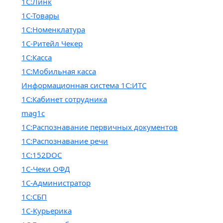
1С:Линк
1С-Товары
1С:Номенклатура
1С-Ритейл Чекер
1С:Касса
1С:Мобильная касса
Информационная система 1С:ИТС
1С:Кабинет сотрудника
mag1c
1С:Распознавание первичных документов
1С:Распознавание речи
1С:152DOC
1С-Чеки ОФД
1С-Администратор
1С:СБП
1С-Курьерика