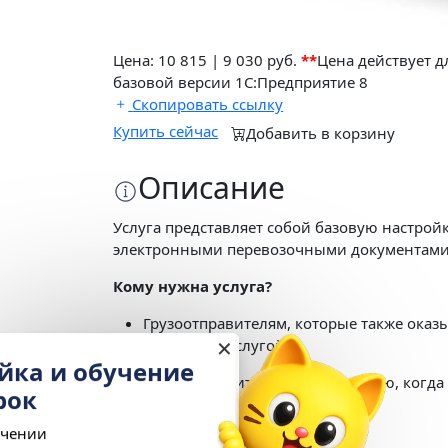
Цена:
10 815
|
9 030 руб.
**
Цена действует 
базовой версии 1С:Предприятие 8
Скопировать ссылку
Купить сейчас
Добавить в корзину
Описание
Услуга представляет собой базовую настройк
электронными перевозочными документами 
Кому нужна услуга?
Грузоотправителям, которые также оказы
✕
отдельной услугой).
Настройка и обучение
Услуга рассчитана на ту ситуацию, когд
в подарок
Что входит в услугу?
При подключении