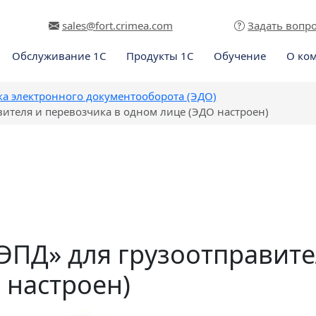
sales@fort.crimea.com
Задать вопр
Обслуживание 1С
Продукты 1С
Обучение
О ко
ка электронного документооборота (ЭДО)
ителя и перевозчика в одном лице (ЭДО настроен)
ЭПД» для грузоотправите
 настроен)