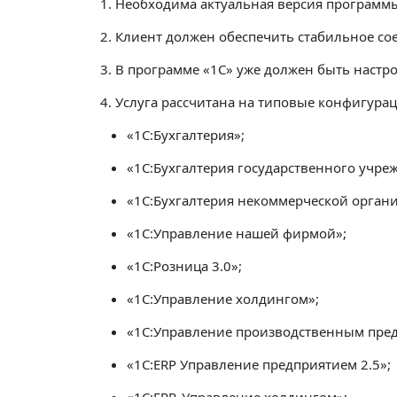
1. Необходима актуальная версия программ
2. Клиент должен обеспечить стабильное сое
3. В программе «1С» уже должен быть настр
4. Услуга рассчитана на типовые конфигура
«1С:Бухгалтерия»;
«1С:Бухгалтерия государственного учреж
«1С:Бухгалтерия некоммерческой органи
«1C:Управление нашей фирмой»;
«1С:Розница 3.0»;
«1С:Управление холдингом»;
«1С:Управление производственным пред
«1C:ERP Управление предприятием 2.5»;