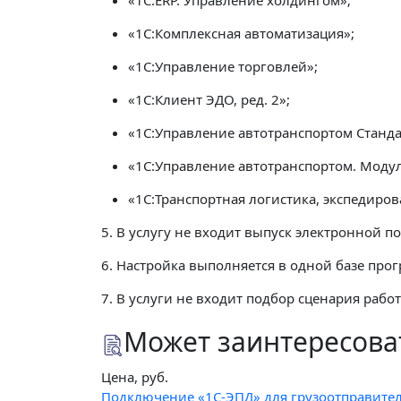
«1С:ERP. Управление холдингом»;
«1С:Комплексная автоматизация»;
«1C:Управление торговлей»;
«1С:Клиент ЭДО, ред. 2»;
«1C:Управление автотранспортом Станд
«1С:Управление автотранспортом. Модул
«1С:Транспортная логистика, экспедиро
5. В услугу не входит выпуск электронной 
6. Настройка выполняется в одной базе про
7. В услуги не входит подбор сценария работ
Может заинтересова
Цена, руб.
Подключение «1С-ЭПД» для грузоотправител