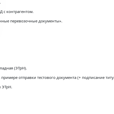
.
 с контрагентом.
онные перевозочные документы».
ладная (ЭТрН).
 примере отправки тестового документа (+ подписание титул
 ЭТрН.