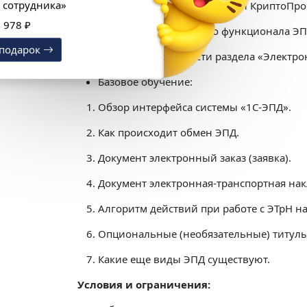
«1С:Кабинет сотрудника»
Проверка актуальной версии КриптоПро
Выгода 12 978 ₽
Проверка включенного функционала ЭПД
Получить подарок
Проверка доступности раздела «Электр
Базовое обучение:
Обзор интерфейса системы «1С-ЭПД».
Как происходит обмен ЭПД.
Документ электронный заказ (заявка).
Документ электронная-транспортная нак
Алгоритм действий при работе с ЭТрН на
Опциональные (необязательные) титулы
Какие еще виды ЭПД существуют.
Условия и ограничения: