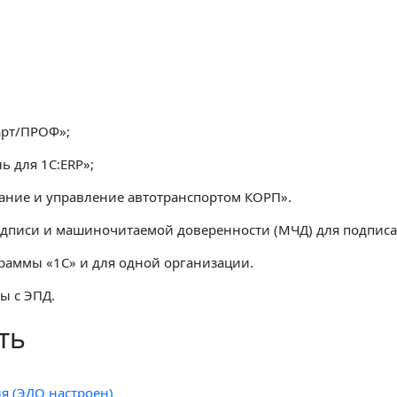
арт/ПРОФ»;
ь для 1С:ERP»;
вание и управление автотранспортом КОРП».
подписи и машиночитаемой доверенности (МЧД) для подписа
граммы «1С» и для одной организации.
ы с ЭПД.
ть
я (ЭДО настроен)