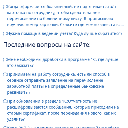
момент в строке счет получтеля автоматически
Когда оформляется больничный, не подтягивается з/п
проставляется № зарплатной карточки- и у тех, на кого
карточка по сотруднику, чтобы сделать на нее
впервые заполняется заявление, и у других, на которых
перечисление по больничному листу. Я прописываю
заявление заполнялось не в первый раз.
вручную номер карточки. Скажите где можно завести все
номера карточек, чтобы они подтягивались в больничные
Нужна помощь в ведении учета? Куда лучше обратиться?
листы?
Последние вопросы на сайте:
Мне необходимы доработки в программе 1С, где лучше
это заказать?
Принимаем на работу сотрудника, есть ли способ в
сервисе отправить заявление на перечисление
заработной платы на определенные банковские
реквизиты?
При обновлении в разделе 1С:Отчетность не
расшифровываются сообщения, которые приходили на
старый сертификат, после переиздания нового, как их
удалить?
Как в ЗУП 3.1 оформить сотрудникам простой на работе