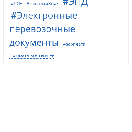
ЭПД
УСН
ЧестныйЗнак
Электронные
перевозочные
документы
зарплата
Показать все теги