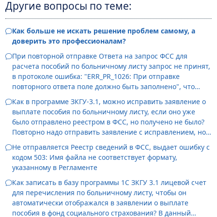
Другие вопросы по теме:
Как больше не искать решение проблем самому, а
доверить это профессионалам?
При повторной отправке Ответа на запрос ФСС для
расчета пособий по больничному листу запрос не принят,
в протоколе ошибка: "ERR_PR_1026: При отправке
повторного ответа поле должно быть заполнено", что
делать?
Как в программе ЗКГУ-3.1, можно исправить заявление о
выплате пособия по больничному листу, если оно уже
было отправлено реестром в ФСС, но получено не было?
Повторно надо отправить заявление с исправлением, но
функции "редактировать", "отменить проведение" в этом
Не отправляется Реестр сведений в ФСС, выдает ошибку с
документе не активны.
кодом 503: Имя файла не соответствует формату,
указанному в Регламенте
Как записать в базу программы 1С ЗКГУ 3.1 лицевой счет
для перечисления по больничному листу, чтобы он
автоматически отображался в заявлении о выплате
пособия в фонд социального страхования? В данный