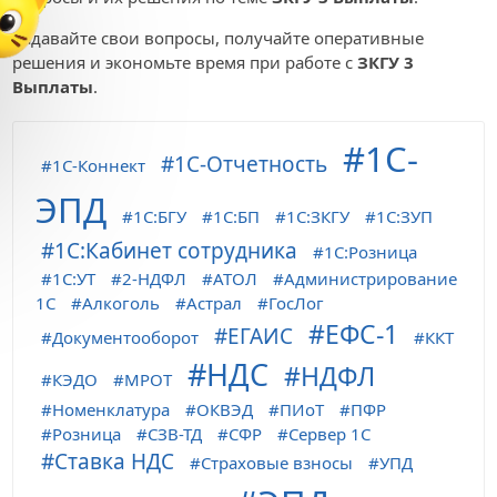
Задавайте свои вопросы, получайте оперативные
решения и экономьте время при работе с
ЗКГУ 3
Выплаты
.
1С-
1С-Отчетность
1С-Коннект
ЭПД
1С:БГУ
1С:БП
1С:ЗКГУ
1С:ЗУП
1С:Кабинет сотрудника
1С:Розница
1С:УТ
2-НДФЛ
АТОЛ
Администрирование
1С
Алкоголь
Астрал
ГосЛог
ЕФС-1
ЕГАИС
Документооборот
ККТ
НДС
НДФЛ
КЭДО
МРОТ
Номенклатура
ОКВЭД
ПИоТ
ПФР
Розница
СЗВ-ТД
СФР
Сервер 1С
Ставка НДС
Страховые взносы
УПД