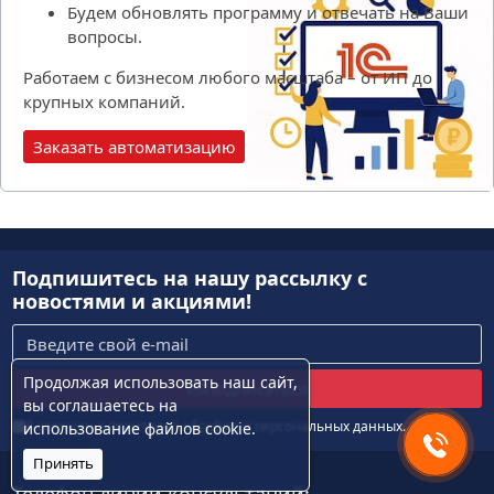
Будем обновлять программу и отвечать на Ваши
вопросы.
Работаем с бизнесом любого масштаба – от ИП до
крупных компаний.
Заказать автоматизацию
Подпишитесь на нашу рассылку
с
новостями и акциями!
Продолжая использовать наш сайт,
Подписаться
вы
соглашаетесь
на
Я согласен с
политикой обработки персональных данных
.
использование файлов cookie.
Принять
Телефон линии консультаций: