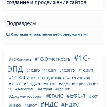
создание и продвижение сайтов
Подразделы
Системы управления веб-содержимым
1С-
1С-Отчетность
1С-Коннект
ЭПД
1С:БГУ
1С:БП
1С:ЗКГУ
1С:ЗУП
1С:Кабинет сотрудника
1С:Розница
1С:УТ
2-НДФЛ
АТОЛ
Администрирование
1С
Алкоголь
Астрал
ГосЛог
ЕФС-1
ЕГАИС
Документооборот
ККТ
НДС
НДФЛ
КЭДО
МРОТ