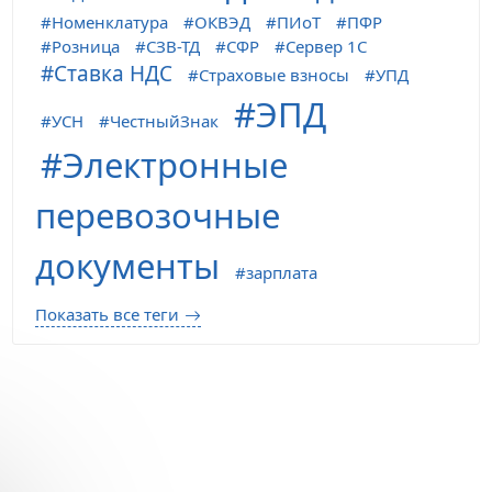
Номенклатура
ОКВЭД
ПИоТ
ПФР
Розница
СЗВ-ТД
СФР
Сервер 1С
Ставка НДС
Страховые взносы
УПД
ЭПД
УСН
ЧестныйЗнак
Электронные
перевозочные
документы
зарплата
Показать все теги