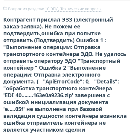
Вопрос из раздела:
1С-ЭПД. Технические вопросы
Контрагент прислал ЭЗЗ (электронный
заказ-заявка). Не пожем ее
подтвердить,ошибка при попытке
отправить (Подтвердить) Ошибка 1 :
"Выполнение операции: Отправка
транспортного контейнера ЭДО. Не удалось
отправить оператору ЭДО "Транспортный
контейнер " Ошибка 2 "Выполнение
операции: Отправка электронного
документа. { "ApiErrorCode": 0, "Details":
"обработка транспортного контейнера
'EDI_40........163e0a9236.zip' завершена с
ошибкой инициализация документа
'e.....05f' не выполнена при базовой
валидации сущности контейнера возникла
ошибка отправитель контейнера не
является участником сделки