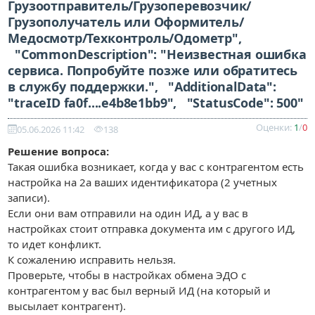
Грузоотправитель/Грузоперевозчик/
Грузополучатель или Оформитель/
Медосмотр/Техконтроль/Одометр",
"CommonDescription": "Неизвестная ошибка
сервиса. Попробуйте позже или обратитесь
в службу поддержки.", "AdditionalData":
"traceID fa0f....e4b8e1bb9", "StatusCode": 500"
Оценки:
1
/
0
05.06.2026 11:42
138
Решение вопроса:
Такая ошибка возникает, когда у вас с контрагентом есть
настройка на 2а ваших идентификатора (2 учетных
записи).
Если они вам отправили на один ИД, а у вас в
настройках стоит отправка документа им с другого ИД,
то идет конфликт.
К сожалению исправить нельзя.
Проверьте, чтобы в настройках обмена ЭДО с
контрагентом у вас был верный ИД (на который и
высылает контрагент).