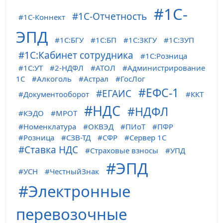
1С-
1С-Отчетность
1С-Коннект
ЭПД
1С:БГУ
1С:БП
1С:ЗКГУ
1С:ЗУП
1С:Кабинет сотрудника
1С:Розница
1С:УТ
2-НДФЛ
АТОЛ
Администрирование
1С
Алкоголь
Астрал
ГосЛог
ЕФС-1
ЕГАИС
Документооборот
ККТ
НДС
НДФЛ
КЭДО
МРОТ
Номенклатура
ОКВЭД
ПИоТ
ПФР
Розница
СЗВ-ТД
СФР
Сервер 1С
Ставка НДС
Страховые взносы
УПД
ЭПД
УСН
ЧестныйЗнак
Электронные
перевозочные