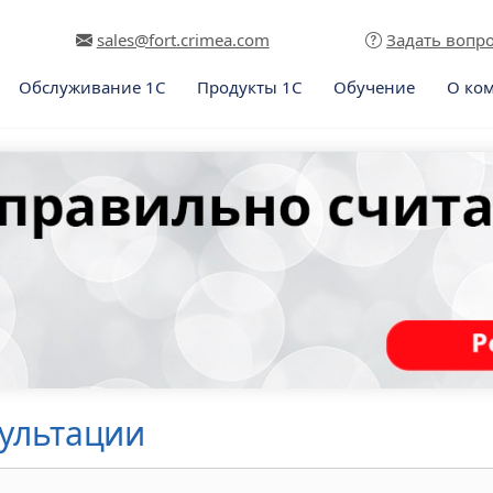
sales@fort.crimea.com
Задать вопр
Обслуживание 1С
Продукты 1С
Обучение
О ко
сультации