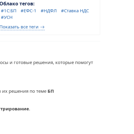
Облако тегов:
1С:БП
ЕФС-1
НДФЛ
Ставка НДС
УСН
Показать все теги
росы и готовые решения, которые помогут
и их решения по теме
БП
стрирование
.