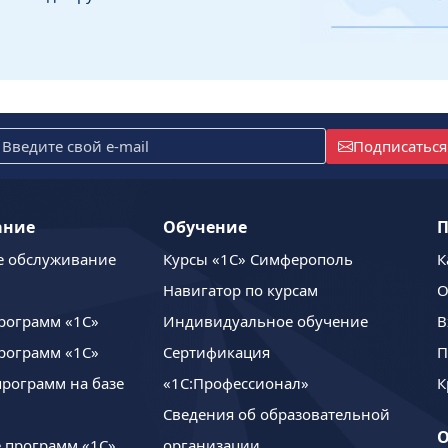
Подписаться
ание
Обучение
П
е обслуживание
Курсы «1С» Симферополь
К
Навигатор по курсам
О
рограмм «1С»
Индивидуальное обучение
В
рограмм «1С»
Сертификация
П
программ на базе
«1С:Профессионал»
К
Сведения об образовательной
 программ «1С»
организации