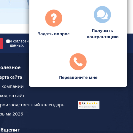
Получить
Задать вопрос
консультацию
Я согласен с
политикой обработки персональных
данных
.
олезное
арта сайта
Перезвоните мне
 компании
ход на сайт
роизводственный календарь
рыма 2026
Общепит