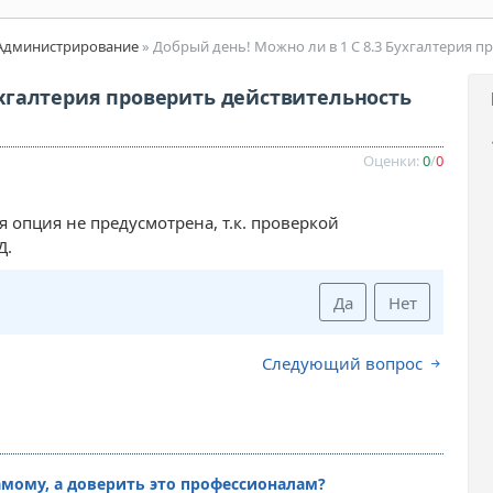
Администрирование
» Добрый день! Можно ли в 1 С 8.3 Бухгалтерия пров
ухгалтерия проверить действительность
Оценки:
0
/
0
 опция не предусмотрена, т.к. проверкой
Д.
Да
Нет
Следующий вопрос
амому, а доверить это профессионалам?