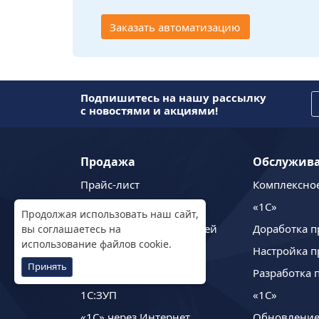
Заказать автоматизацию
Подпишитесь на нашу рассылку
с новостями и акциями!
Продажа
Обслужив
Прайс-лист
Комплексно
1C:Бухгалтерия
«1С»
Продолжая использовать наш сайт,
1С:Управление торговлей
Доработка п
вы
соглашаетесь
на
использование файлов cookie.
1С:Управление нашей
Настройка п
Принять
фирмой
Разработка 
1С:ЗУП
«1С»
«1С» через Интернет
Обновление