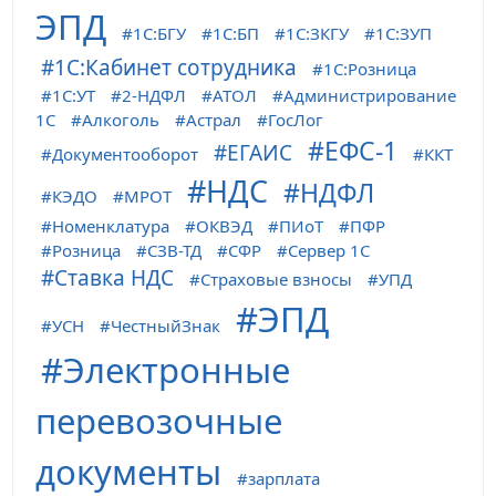
ЭПД
1С:БГУ
1С:БП
1С:ЗКГУ
1С:ЗУП
1С:Кабинет сотрудника
1С:Розница
1С:УТ
2-НДФЛ
АТОЛ
Администрирование
1С
Алкоголь
Астрал
ГосЛог
ЕФС-1
ЕГАИС
Документооборот
ККТ
НДС
НДФЛ
КЭДО
МРОТ
Номенклатура
ОКВЭД
ПИоТ
ПФР
Розница
СЗВ-ТД
СФР
Сервер 1С
Ставка НДС
Страховые взносы
УПД
ЭПД
УСН
ЧестныйЗнак
Электронные
перевозочные
документы
зарплата