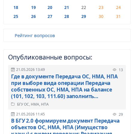
18
19
20
21
22
23
24
25
26
27
28
29
30
31
Рейтинг вопросов
Опубликованные вопросы:
21.05.2026 13:49
13
Где в документе Передача ОС, НМА, НПА
при выборе вида операции Передача
собственных ОС, НМА, НПА на балансе
(101, 102, 103, 111.60) заполнить
комиссию, чтобы эти данные выводились
БГУ ОС, НМА, НПА
в печатную форму Акта о приеме-
21.05.2026 11:45
29
передачи НФА (0510448)?
В БГУ 2.0 формируем документ Передача
объектов ОС, НМА, НПА (Имущество
казны) с видом передачи: Реализация