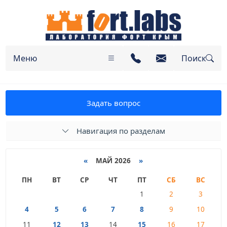
Меню
Поиск
Задать вопрос
Навигация по разделам
«
МАЙ 2026
»
ПН
ВТ
СР
ЧТ
ПТ
СБ
ВС
1
2
3
4
5
6
7
8
9
10
11
12
13
14
15
16
17