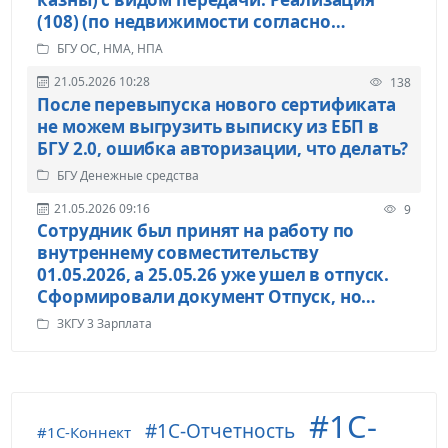
(108) (по недвижимости согласно
документам о приватизации). На закадке
БГУ ОС, НМА, НПА
Бухоперация выбрали счет 205.71, но в
21.05.2026 10:28
138
проводках так не отразился счет 205.71 в
После перевыпуска нового сертификата
корреспонденции со счетом 401.10,
не можем выгрузить выписку из ЕБП в
почему, что-то недонастроено у нас?
БГУ 2.0, ошибка авторизации, что делать?
БГУ Денежные средства
21.05.2026 09:16
9
Сотрудник был принят на работу по
внутреннему совместительству
01.05.2026, а 25.05.26 уже ушел в отпуск.
Сформировали документ Отпуск, но
суммы к начислению нет. Должно ли
ЗКГУ 3 Зарплата
быть начисление по среднему от МРОТ?
1С-
1С-Отчетность
1С-Коннект