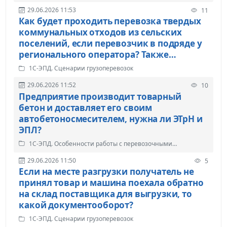
документами
29.06.2026 11:53
11
Как будет проходить перевозка твердых
коммунальных отходов из сельских
поселений, если перевозчик в подряде у
регионального оператора? Также
интересует перевозка древесных отходов
1С-ЭПД. Сценарии грузоперевозок
от одного дома до другого?
29.06.2026 11:52
10
Предприятие производит товарный
бетон и доставляет его своим
автобетоносмесителем, нужна ли ЭТрН и
ЭПЛ?
1С-ЭПД. Особенности работы с перевозочными
документами
29.06.2026 11:50
5
Если на месте разгрузки получатель не
принял товар и машина поехала обратно
на склад поставщика для выгрузки, то
какой документооборот?
1С-ЭПД. Сценарии грузоперевозок