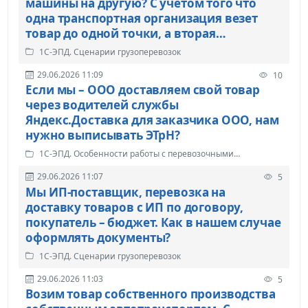
машины на другую? С учетом того что
одна транспортная организация везет
товар до одной точки, а вторая
организация забирает груз и везет до
1С-ЭПД. Сценарии грузоперевозок
грузополучателя.
29.06.2026 11:09
10
Если мы – ООО доставляем свой товар
через водителей службы
Яндекс.Доставка для заказчика ООО, нам
нужно выписывать ЭТрН?
1С-ЭПД. Особенности работы с перевозочными
документами
29.06.2026 11:07
5
Мы ИП-поставщик, перевозка на
доставку товаров с ИП по договору,
покупатель – бюджет. Как в нашем случае
оформлять документы?
1С-ЭПД. Сценарии грузоперевозок
29.06.2026 11:03
5
Возим товар собственного производства