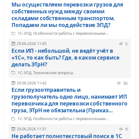
Мы осуществляем перевозки грузов для
собственных нужд между своими
складами собственным транспортом.
Попадаем ли мы под действие ЭПД?
1С-ЭПД. Особенности работы с перевозочными
документами
29.06.2026 11:45
5
Если ИП - небольшой, не ведёт учёт в
«1С», то как быть? Где, в каком сервисе
делать ЭТрН?
1С-ЭПД. Технические вопросы
29.06.2026 11:42
50
Если грузоотправитель и
грузополучатель одно лицо, нанимает ИП
перевозчика для перевозки собственного
груза, ЭТрН не обязательна (Приказ
Минтранса №262 от 01.06.2026 г.)?
1С-ЭПД. Особенности работы с перевозочными
документами
29.06.2026 11:31
9
Не работает полнотекстовый поиск в 1С