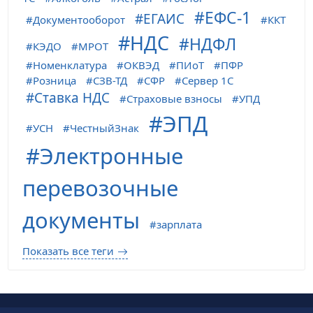
ЕФС-1
ЕГАИС
Документооборот
ККТ
НДС
НДФЛ
КЭДО
МРОТ
Номенклатура
ОКВЭД
ПИоТ
ПФР
Розница
СЗВ-ТД
СФР
Сервер 1С
Ставка НДС
Страховые взносы
УПД
ЭПД
УСН
ЧестныйЗнак
Электронные
перевозочные
документы
зарплата
Показать все теги