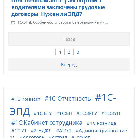
собственным автотранспортом. С
водителями заключены трудовые
договоры. Нужен ли ЭПД?
1С-ЭПД. Особенности работы с перевозочными
документами
Назад
1
2
3
Вперед
1С-
1С-Отчетность
1С-Коннект
ЭПД
1С:БГУ
1С:БП
1С:ЗКГУ
1С:ЗУП
1С:Кабинет сотрудника
1С:Розница
1С:УТ
2-НДФЛ
АТОЛ
Администрирование
1С
Алкоголь
Астрал
ГосЛог