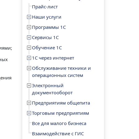
Прайс-лист
Наши услуги
Программы 1С
Сервисы 1С
Обучение 1С
иями;
1С через интернет
ных
Обслуживание техники и
операционных систем
дения
Электронный
документооборот
Предприятиям общепита
Торговым предприятиям
Все для малого бизнеса
Взаимодействие с ГИС