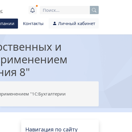
ос
мпании
Контакты
Личный кабинет
рственных и
 применением
ния 8"
 применением "1С:Бухгалтерии
Навигация по сайту