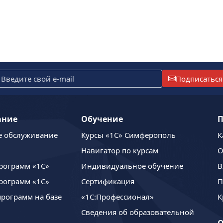
Подписаться
ание
Обучение
П
е обслуживание
Курсы «1С» Симферополь
К
Навигатор по курсам
О
рограмм «1С»
Индивидуальное обучение
В
рограмм «1С»
Сертификация
П
программ на базе
«1С:Профессионал»
К
Сведения об образовательной