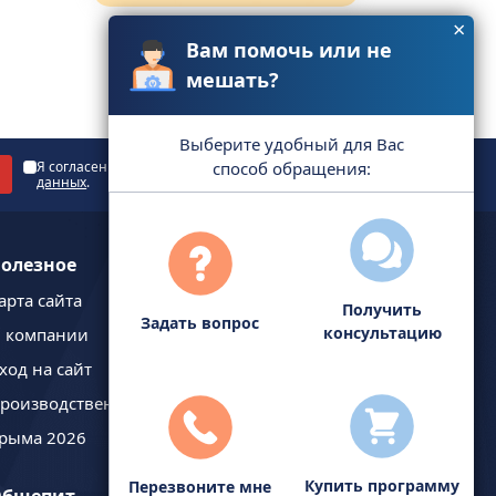
×
Вам помочь или не
мешать?
Выберите удобный для Вас
Я согласен с
политикой обработки персональных
способ обращения:
данных
.
олезное
арта сайта
Получить
Задать вопрос
консультацию
 компании
ход на сайт
роизводственный календарь
рыма 2026
Купить программу
Перезвоните мне