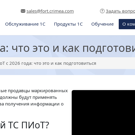
sales@fort.crimea.com
Задать вопр
Обслуживание 1С
Продукты 1С
Обучение
О ко
а: что это и как подготов
оТ с 2026 года: что это и как подготовиться
ичные продавцы маркированных
– должны будут применять
тва получения информации о
ой ТС ПИоТ?