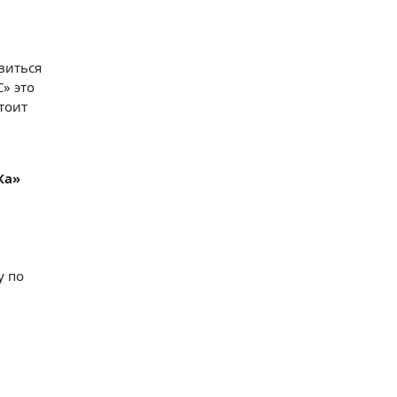
виться
» это
тоит
Ка»
у по