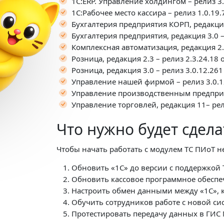
Настройка и обучение
1С:ERP. Управление холдингом – релиз 3.2
в подарок
1С:Рабочее место кассира – релиз 1.0.19.
Бухгалтерия предприятия КОРП, редакция 
При подключении
Бухгалтерия предприятия, редакция 3.0 – 
«1С:Кабинет сотрудника»
Комплексная автоматизация, редак
Выгода 12 978 ₽
Розница, редакция 2.3 – релиз 2.3.24.18 
Розница, редакция 3.0 – релиз 3.0.12.261
Получить подарок
Управление нашей фирмой – релиз 3.0.12
Управление производственным предприяти
Управление торговлей, редакция 11– рели
Что нужно будет сдела
Чтобы начать работать с модулем ТС ПИоТ 
Обновить «1С» до версии с поддержкой 
Обновить кассовое программное обеспе
Настроить обмен данными между «1С», к
Обучить сотрудников работе с новой си
Протестировать передачу данных в ГИС 