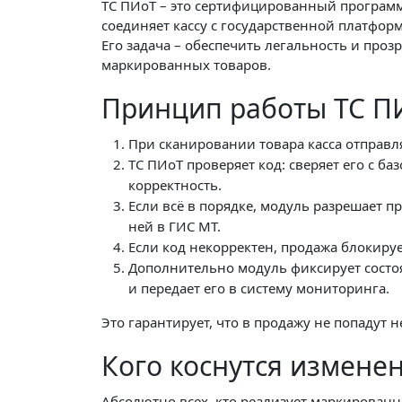
ТС ПИоТ – это сертифицированный програм
соединяет кассу с государственной платфор
Его задача – обеспечить легальность и проз
маркированных товаров.
Принцип работы ТС П
При сканировании товара касса отправл
ТС ПИоТ проверяет код: сверяет его с ба
корректность.
Если всё в порядке, модуль разрешает п
ней в ГИС МТ.
Если код некорректен, продажа блокируе
Дополнительно модуль фиксирует состо
и передает его в систему мониторинга.
Это гарантирует, что в продажу не попаду
Кого коснутся измене
Абсолютно всех, кто реализует маркирован