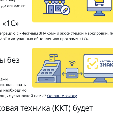
в до интернет-
 «1С»
еграцию с «Честным ЗНАКом» и экосистемой маркировки, п
ИоТ в актуальных обновлениях программ «1С».
ы без
дажи
 использовать
ты необходимо
ощь с установкой патча?
Оставьте заявку
.
овая техника (ККТ) будет