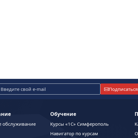
Подписаться
ание
Обучение
П
е обслуживание
Курсы «1С» Симферополь
К
Навигатор по курсам
О