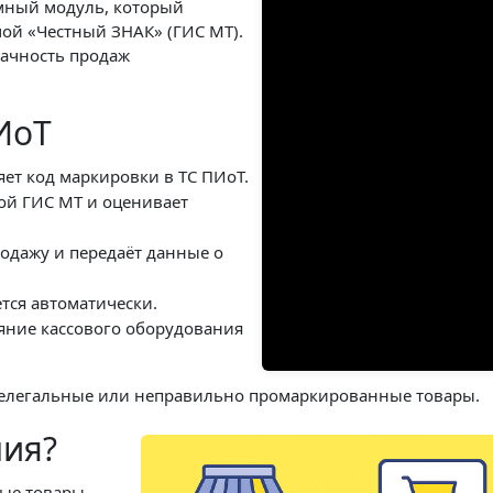
мный модуль, который
мой «Честный ЗНАК» (ГИС МТ).
рачность продаж
ИоТ
яет код маркировки в ТС ПИоТ.
зой ГИС МТ и оценивает
родажу и передаёт данные о
тся автоматически.
яние кассового оборудования
т нелегальные или неправильно промаркированные товары.
ния?
ные товары