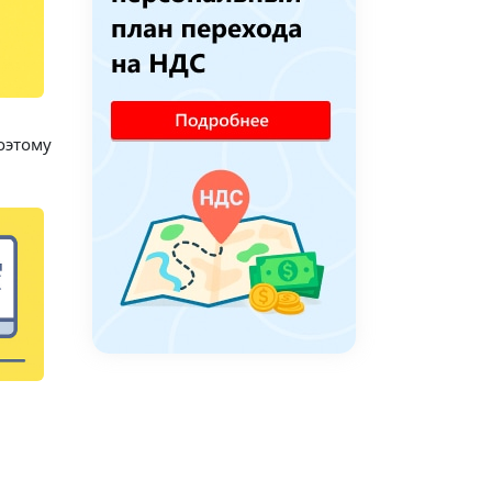
оэтому