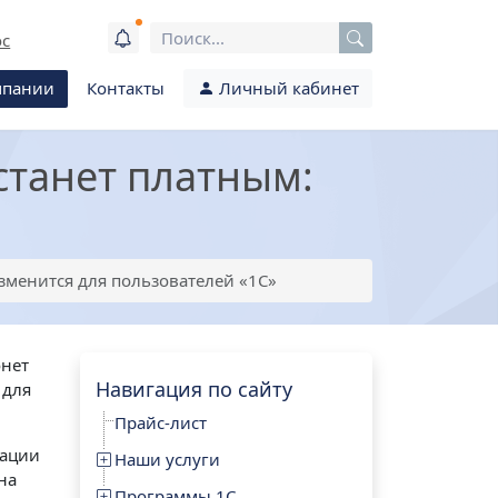
ос
мпании
Контакты
Личный кабинет
станет платным:
зменится для пользователей «1С»
онет
Навигация по сайту
 для
Прайс-лист
зации
Наши услуги
на
Программы 1С