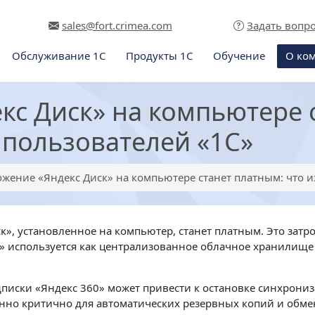
sales@fort.crimea.com
Задать вопр
Обслуживание 1С
Продукты 1С
Обучение
О ко
кс Диск» на компьютере 
 пользователей «1С»
жение «Яндекс Диск» на компьютере станет платным: что и
к», установленное на компьютер, станет платным. Это затр
к» используется как централизованное облачное хранилище
дписки «Яндекс 360» может привести к остановке синхрони
енно критично для автоматических резервных копий и обме