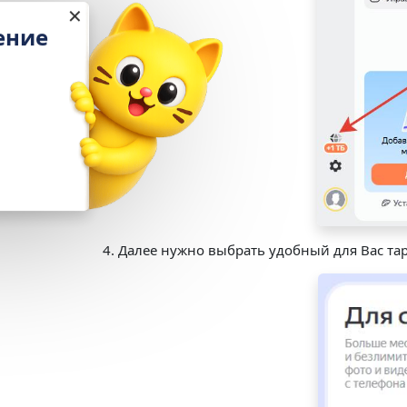
✕
Настройка и обучение
в подарок
При подключении
«1С:Кабинет сотрудника»
Выгода 12 978 ₽
Получить подарок
4. Далее нужно выбрать удобный для Вас та