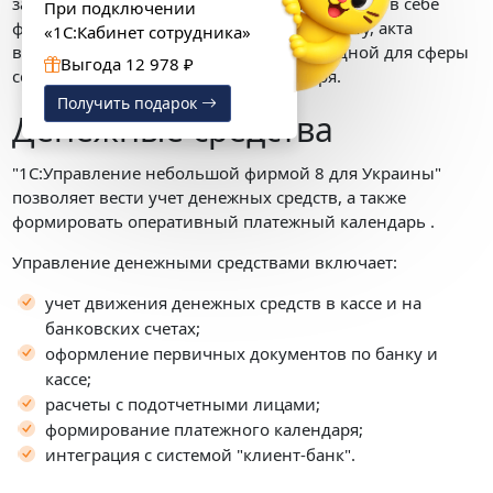
заказов-нарядов (документов, совмещающих в себе
При подключении
функции заказа покупателя, счета на оплату, акта
«1С:Кабинет сотрудника»
выполненных работ и расходной накладной для сферы
Выгода 12 978 ₽
сервисных услуг) и рабочего календаря.
Получить подарок
Денежные средства
"1С:Управление небольшой фирмой 8 для Украины"
позволяет вести учет денежных средств, а также
формировать оперативный платежный календарь .
Управление денежными средствами включает:
учет движения денежных средств в кассе и на
банковских счетах;
оформление первичных документов по банку и
кассе;
расчеты с подотчетными лицами;
формирование платежного календаря;
интеграция с системой "клиент-банк".