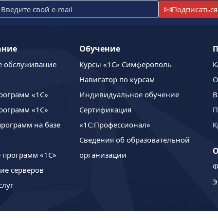
Подписаться
ание
Обучение
П
е обслуживание
Курсы «1С» Симферополь
К
Навигатор по курсам
О
рограмм «1С»
Индивидуальное обучение
В
рограмм «1С»
Сертификация
П
программ на базе
«1С:Профессионал»
К
Сведения об образовательной
 программ «1С»
организации
Ф
ие серверов
Э
слуг