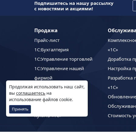
Подпишитесь на нашу рассылку
с новостями и акциями!
Продажа
Обслужив
Прайс-лист
Комплексно
1C:Бухгалтерия
«1С»
1С:Управление торговлей
Доработка п
1С:Управление нашей
Настройка п
фирмой
Разработка 
Продолжая использовать наш сайт,
1С:ЗУП
«1С»
вы
соглашаетесь
на
«1С» через Интернет
Обновление
использование файлов cookie.
Сервисы «1С»
Обслуживан
Принять
Купить «1С»
Стоимость у
Наши социальные сети
: