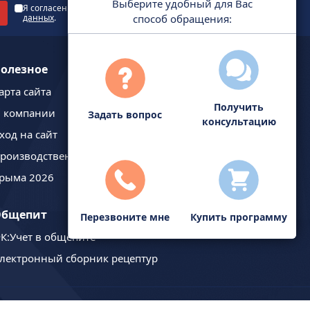
Выберите удобный для Вас
Я согласен с
политикой обработки персональных
способ обращения:
данных
.
олезное
арта сайта
Получить
 компании
Задать вопрос
консультацию
ход на сайт
роизводственный календарь
рыма 2026
Общепит
Купить программу
Перезвоните мне
К:Учет в общепите
лектронный сборник рецептур
Телефон линии консультаций: