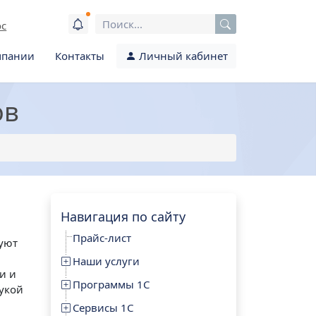
ос
мпании
Контакты
Личный кабинет
ов
Навигация по сайту
Прайс-лист
уют
Наши услуги
и и
Программы 1С
рукой
Сервисы 1С