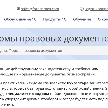
sales@fort.crimea.com
Задать вопр
Обслуживание 1С
Продукты 1С
Обучение
О ко
рмы правовых документ
дия. Формы правовых документов
ующие действующему законодательству и требованиям
дающие их нормативные документы, бизнес-справки.
ы практически каждому специалисту:
бухгалтера
заинтерес
етности,
юрист
без труда подготовит любой хозяйственный
уд,
специалист по кадрам
найдет должностные инструкци
ль
упорядочит документооборот и всегда будет иметь под 
и жизни.