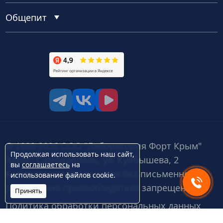
Общепит
tg
vk
vk video
© 1999-2026 ООО "Лаборатория Форт Крым"
Продолжая использовать наш сайт,
Адрес: Симферополь, ул. Куйбышева, 2
вы
соглашаетесь
на
Копирование материалов без письменного
использование файлов cookie.
разрешения правообладателя запрещено.
Принять
Политика обработки персональных данных