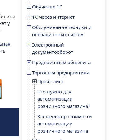
Обучение 1С
билеты
1С через интернет
ет у
Обслуживание техники и
!
операционных систем
ьная
Электронный
оты
документооборот
Предприятиям общепита
Торговым предприятиям
Прайс-лист
Что нужно для
автоматизации
розничного магазина?
Калькулятор стоимости
автоматизации
розничного магазина