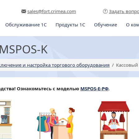
sales@fort.crimea.com
Задать вопр
Обслуживание 1С
Продукты 1С
Обучение
О ко
 MSPOS-K
лючение и настройка торгового оборудования
Кассовый
одства! Ознакомьтесь с моделью
MSPOS-E-РФ
.