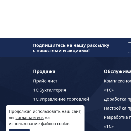
Подпишитесь на нашу рассылку
с новостями и акциями!
Продажа
Обслужив
Прайс-лист
Комплексно
1C:Бухгалтерия
«1С»
1С:Управление торговлей
Доработка п
1С:Управление нашей
Настройка п
Продолжая использовать наш сайт,
фирмой
Разработка 
вы
соглашаетесь
на
использование файлов cookie.
1С:ЗУП
«1С»