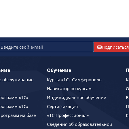
Подписаться
ание
Обучение
П
е обслуживание
Курсы «1С» Симферополь
К
Навигатор по курсам
О
рограмм «1С»
Индивидуальное обучение
В
рограмм «1С»
Сертификация
П
программ на базе
«1С:Профессионал»
К
Сведения об образовательной