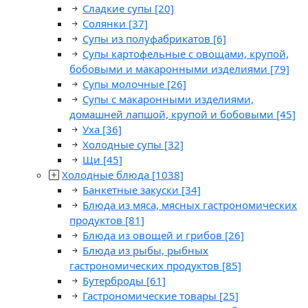
Сладкие супы
[20]
Солянки
[37]
Супы из полуфабрикатов
[6]
Супы картофельные с овощами, крупой,
бобовыми и макаронными изделиями
[79]
Супы молочные
[26]
Супы с макаронными изделиями,
домашней лапшой, крупой и бобовыми
[45]
Уха
[36]
Холодные супы
[32]
Щи
[45]
Холодные блюда
[1038]
Банкетные закуски
[34]
Блюда из мяса, мясных гастрономических
продуктов
[81]
Блюда из овощей и грибов
[26]
Блюда из рыбы, рыбных
гастрономических продуктов
[85]
Бутерброды
[61]
Гастрономические товары
[25]