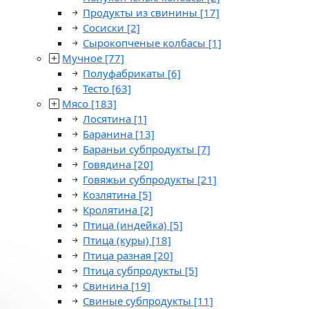
Продукты из свинины
[17]
Сосиски
[2]
Сырокопченые колбасы
[1]
Мучное
[77]
Полуфабрикаты
[6]
Тесто
[63]
Мясо
[183]
Лосятина
[1]
Баранина
[13]
Бараньи субпродукты
[7]
Говядина
[20]
Говяжьи субпродукты
[21]
Козлятина
[5]
Кролятина
[2]
Птица (индейка)
[5]
Птица (куры)
[18]
Птица разная
[20]
Птица субпродукты
[5]
Свинина
[19]
Свиные субпродукты
[11]