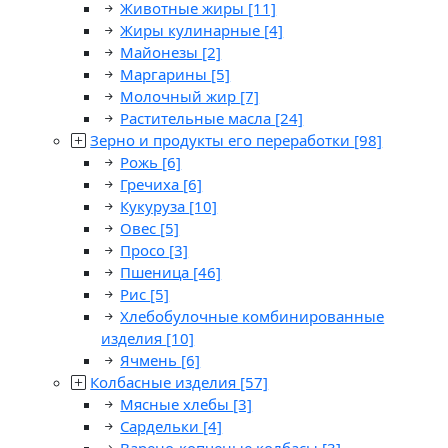
Животные жиры
[11]
Жиры кулинарные
[4]
Майонезы
[2]
Маргарины
[5]
Молочный жир
[7]
Растительные масла
[24]
Зерно и продукты его переработки
[98]
Рожь
[6]
Гречиха
[6]
Кукуруза
[10]
Овес
[5]
Просо
[3]
Пшеница
[46]
Рис
[5]
Хлебобулочные комбинированные
изделия
[10]
Ячмень
[6]
Колбасные изделия
[57]
Мясные хлебы
[3]
Сардельки
[4]