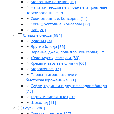
Молочные напитки
[10]
Напитки плодовые, ягодные и травяные
негазированные
[70]
Соки овощные. Консервы
[11]
Соки фруктовые. Консервы
[27]
Чай
[28]
Сладкие блюда
[681]
Рулеты
[24]
Другие блюда
[85]
Варенье, джем, повидло (консервы)
[79]
Желе, муссы, самбуки
[59]
Кремы и взбитые сливки
[60]
Мороженое
[35]
Плоды и ягоды свежие и
быстрозамороженные
[21]
Суфле, пудинги и другие сладкие блюда
[75]
Торты и пирожные
[232]
Шоколад
[11]
Соусы
[206]
Соусы остальные
[27]