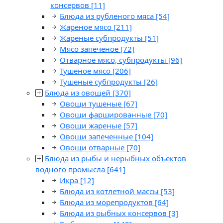
консервов
[11]
Блюда из рубленого мяса
[54]
Жареное мясо
[211]
Жареные субпродукты
[51]
Мясо запеченое
[72]
Отварное мясо, субпродукты
[96]
Тушеное мясо
[206]
Тушеные субпродукты
[26]
Блюда из овощей
[370]
Овощи тушеные
[67]
Овощи фаршированные
[70]
Овощи жареные
[57]
Овощи запеченные
[104]
Овощи отварные
[70]
Блюда из рыбы и нерыбных объектов
водного промысла
[641]
Икра
[12]
Блюда из котлетной массы
[53]
Блюда из морепродуктов
[64]
Блюда из рыбных консервов
[3]