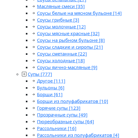
Масляные смеси
[35]
Соусы белые на мясном бульоне
[14]
Соусы грибные
[3]
Соусы молочные
[12]
Соусы мясные красные
[32]
Соусы на рыбном бульоне
[8]
Соусы сладкие и сиропы
[21]
Соусы сметанные
[22]
Соусы холодные
[18]
Соусы яично-масляные
[9]
Супы
[777]
Другое
[111]
Бульоны
[6]
Борщи
[61]
Борщи из полуфабрикатов
[10]
Горячие супы
[123]
Прозрачные супы
[49]
Пюреобразные супы
[64]
Рассольники
[16]
Рассольники из полуфабрикатов
[4]