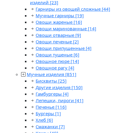
изделий
[23]
Гарниры из овощей сложные
[44]
Мучные гарниры
[19]
Овощи жареные
[16]
Овощи маринованные
[14]
Овощи отварные
[9]
Овощи печеные
[2]
Овощи припущенные
[4]
Овощи тушеные
[6]
Овощное пюре
[14]
Овощное рагу
[4]
Мучные изделия
[851]
Бисквиты
[25]
Другие изделия
[150]
Гамбургеры
[4]
Лепешки, пироги
[41]
Печенье
[116]
Бургеры
[1]
Хлеб
[6]
Смажанки
[7]