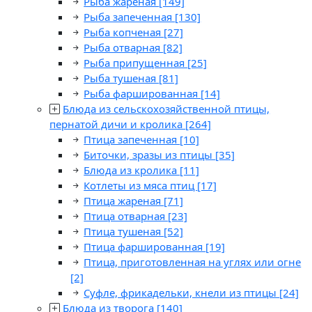
Рыба жареная
[149]
Рыба запеченная
[130]
Рыба копченая
[27]
Рыба отварная
[82]
Рыба припущенная
[25]
Рыба тушеная
[81]
Рыба фаршированная
[14]
Блюда из сельскохозяйственной птицы,
пернатой дичи и кролика
[264]
Птица запеченная
[10]
Биточки, зразы из птицы
[35]
Блюда из кролика
[11]
Котлеты из мяса птиц
[17]
Птица жареная
[71]
Птица отварная
[23]
Птица тушеная
[52]
Птица фаршированная
[19]
Птица, приготовленная на углях или огне
[2]
Суфле, фрикадельки, кнели из птицы
[24]
Блюда из творога
[140]