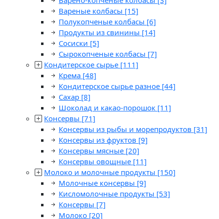
Варено-копченые колбасы
[3]
Вареные колбасы
[15]
Полукопченые колбасы
[6]
Продукты из свинины
[14]
Сосиски
[5]
Сырокопченые колбасы
[7]
Кондитерское сырье
[111]
Крема
[48]
Кондитерское сырье разное
[44]
Сахар
[8]
Шоколад и какао-порошок
[11]
Консервы
[71]
Консервы из рыбы и морепродуктов
[31]
Консервы из фруктов
[9]
Консервы мясные
[20]
Консервы овощные
[11]
Молоко и молочные продукты
[150]
Молочные консервы
[9]
Кисломолочные продукты
[53]
Консервы
[7]
Молоко
[20]