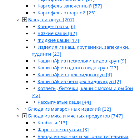
Картофель запеченный
[57]
Картофель отварной
[25]
Блюда из круп
[207]
Концентраты
[6]
Вязкие каши
[32]
Жидкие каши
[17]
Изделия из каш. Крупеники, запеканки,
пудинги
[23]
Каши п/ф из нескольки видов круп
[9]
Каши п/ф из одного вида круп
[27]
Каши п/ф из трех видов круп
[4]
Каши п/ф из четырех видов круп
[2]
Котлеты, биточки, каши с мясом и рыбой
[42]
Рассыпчатые каши
[44]
Блюда из макаронных изделий
[22]
Блюда из мяса и мясных продуктов
[747]
Колбасы
[13]
Жаренное на углях
[3]
Блюда из мясных и мясо-растительных