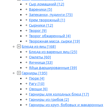
Сыр домашний
[12]
Вареники
[5]
Запеканки, пудинги
[75]
Крем творожный
[1]
Сырники
[12]
Творог
[9]
Творог обжаренный
[4]
Творожная масса, сырки
[19]
Блюда из яиц
[168]
Блюда из вареных яиц
[25]
Омлеты
[60]
Яичница
[33]
Яйца фаршированные
[39]
Гарниры
[195]
Пюре
[4]
Рагу
[10]
Овощи
[6]
Гарниры для холодных блюд
[17]
Гарниры из грибов
[2]
Гарниры из круп, бобовых и макаронных