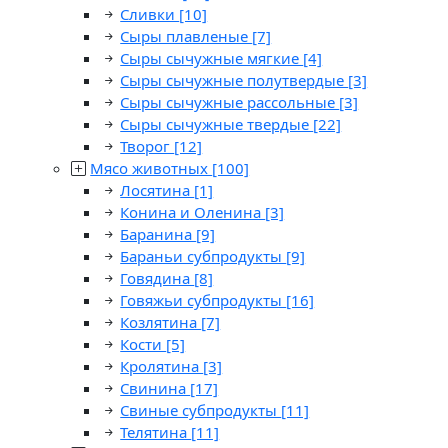
Сливки
[10]
Сыры плавленые
[7]
Сыры сычужные мягкие
[4]
Сыры сычужные полутвердые
[3]
Сыры сычужные рассольные
[3]
Сыры сычужные твердые
[22]
Творог
[12]
Мясо животных
[100]
Лосятина
[1]
Конина и Оленина
[3]
Баранина
[9]
Бараньи субпродукты
[9]
Говядина
[8]
Говяжьи субпродукты
[16]
Козлятина
[7]
Кости
[5]
Кролятина
[3]
Свинина
[17]
Свиные субпродукты
[11]
Телятина
[11]