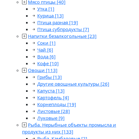
Мясо птицы
[40]
Утка
[1]
Курица
[13]
Птица разная
[19]
Птица субпродукты
[7]
Напитки безалкогольные
[23]
Соки
[1]
Чай
[6]
Вода
[6]
Кофе
[10]
Овощи
[113]
Грибы
[13]
Другие овощные культуры
[26]
Капуста
[13]
Картофель
[4]
Корнеплоды
[19]
Листовые
[28]
Луковые
[9]
Рыба. Нерыбные объекты промысла и
продукты из них
[133]
Рыба. Камбаловые
[2]