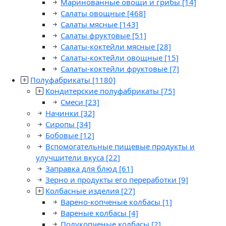
Маринованные овощи и грибы
[14]
Салаты овощные
[468]
Салаты мясные
[143]
Салаты фруктовые
[51]
Салаты-коктейли мясные
[28]
Салаты-коктейли овощные
[15]
Салаты-коктейли фруктовые
[7]
Полуфабрикаты
[1180]
Кондитерские полуфабрикаты
[75]
Смеси
[23]
Начинки
[32]
Сиропы
[34]
Бобовые
[12]
Вспомогательные пищевые продукты и
улучшители вкуса
[22]
Заправка для блюд
[61]
Зерно и продукты его переработки
[9]
Колбасные изделия
[27]
Варено-копченые колбасы
[1]
Вареные колбасы
[4]
Полукопченые колбасы
[2]