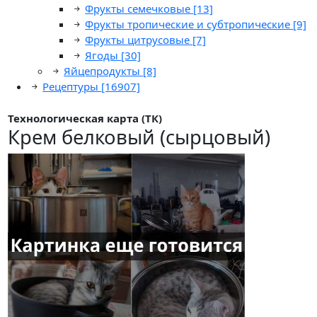
Фрукты семечковые
[13]
Фрукты тропические и субтропические
[9]
Фрукты цитрусовые
[7]
Ягоды
[30]
Яйцепродукты
[8]
Рецептуры
[16907]
Технологическая карта (ТК)
Крем белковый (сырцовый)