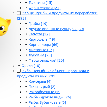
Телятина
[15]
Фарш мясной
[21]
Овощи, грибы и продукты их переработки
[293]
Грибы
[19]
Другие овощные культуры
[89]
Капуста
[27]
Картофель
[19]
Корнеплоды
[66]
Листовые
[25]
Луковые
[23]
Фарш овощной
[25]
Орехи
[10]
Рыба. Нерыбные объекты промысла и
продукты из них
[201]
Консервы
[4]
Печень рыб
[2]
Ракообразные
[19]
Рыба - другие виды
[26]
Рыба. Зубатковые
[6]