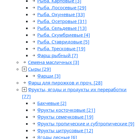
Рыба. Карповые
[3]
Рыба. Лососевые
[29]
Рыба. Окуневые
[33]
Рыба. Осетровые
[31]
Рыба. Сельдевые
[13]
Рыба. Скумбриевые
[4]
Рыба. Ставридовые
[5]
Рыба. Тресковые
[19]
Фарш рыбный
[7]
Семена масличных
[3]
Сыры
[29]
Фарши
[3]
Фарш для пирожков и проч.
[28]
Фрукты, ягоды и продукты их переработки
[77]
Бахчевые
[2]
Фрукты косточковые
[21]
Фрукты семечковые
[19]
Фрукты тропические и субтропические
[9]
Фрукты цитрусовые
[12]
Ягоды лесные
[6]