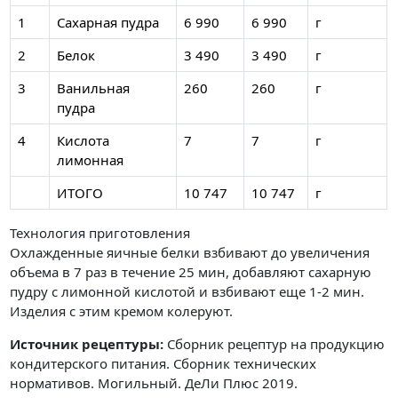
1
Сахарная пудра
6 990
6 990
г
2
Белок
3 490
3 490
г
3
Ванильная
260
260
г
пудра
4
Кислота
7
7
г
лимонная
ИТОГО
10 747
10 747
г
Технология приготовления
Охлажденные яичные белки взбивают до увеличения
объема в 7 раз в течение 25 мин, добавляют сахарную
пудру с лимонной кислотой и взбивают еще 1-2 мин.
Изделия с этим кремом колеруют.
Источник рецептуры:
Сборник рецептур на продукцию
кондитерского питания. Сборник технических
нормативов. Могильный. ДеЛи Плюс 2019.