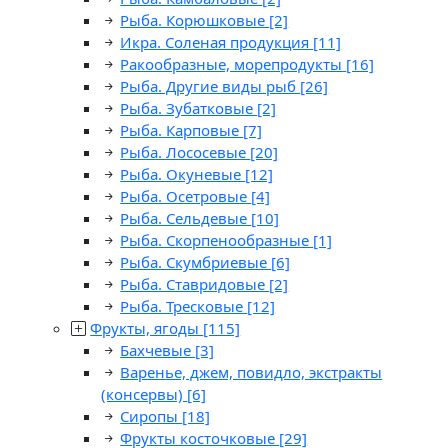
Рыба. Корюшковые
[2]
Икра. Соленая продукция
[11]
Ракообразные, морепродукты
[16]
Рыба. Другие виды рыб
[26]
Рыба. Зубатковые
[2]
Рыба. Карповые
[7]
Рыба. Лососевые
[20]
Рыба. Окуневые
[12]
Рыба. Осетровые
[4]
Рыба. Сельдевые
[10]
Рыба. Скорпенообразные
[1]
Рыба. Скумбриевые
[6]
Рыба. Ставридовые
[2]
Рыба. Тресковые
[12]
Фрукты, ягоды
[115]
Бахчевые
[3]
Варенье, джем, повидло, экстракты
(консервы)
[6]
Сиропы
[18]
Фрукты косточковые
[29]