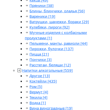
Кексы
[49]
Пряники
[38]
Блины, блинчики, оладья
[56]
Вареники
[19]
Ватрушки, шанежки, бораки
[29]
Кулебяки, пироги
[92]
Мучные изделия с колбасными
продуктами
[1]
Пельмени, манты, равиоли
[44]
Пирожки, булочки
[137]
Пицца
[21]
Пончики
[3]
Расстегаи, беляши
[12]
Напитки алкогольные
[559]
Другое
[13]
Коктейли
[435]
Ром
[5]
Вермут
[4]
Текила
[4]
Водка
[1]
Вина виноградные
[19]