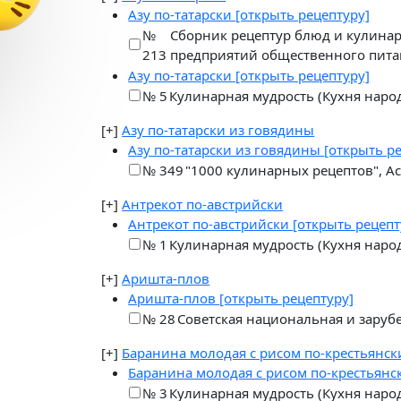
Азу по-татарски
[открыть рецептуру]
№
Сборник рецептур блюд и кулинар
213
предприятий общественного питан
Азу по-татарски
[открыть рецептуру]
№ 5
Кулинарная мудрость (Кухня народо
[+]
Азу по-татарски из говядины
Азу по-татарски из говядины
[открыть р
№ 349
"1000 кулинарных рецептов", Ас
[+]
Антрекот по-австрийски
Антрекот по-австрийски
[открыть рецепт
№ 1
Кулинарная мудрость (Кухня народо
[+]
Аришта-плов
Аришта-плов
[открыть рецептуру]
№ 28
Советская национальная и заруб
[+]
Баранина молодая с рисом по-крестьянск
Баранина молодая с рисом по-крестьян
№ 3
Кулинарная мудрость (Кухня народо