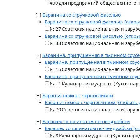
400
для предприятий общественного п
[+]
Баранина со стручковой фасолью
Баранина со стручковой фасолью
[откры
№ 27
Советская национальная и заруб
Баранина со стручковой фасолью
[откры
№ 33
Советская национальная и заруб
[+]
Баранина, припущенная в тминном соусе
Баранина, припущенная в тминном соу
№ 15
Советская национальная и заруб
Баранина, припущенная в тминном соу
№ 11
Кулинарная мудрость (Кухня народ
[+]
Баранья ножка с черносливом
Баранья ножка с черносливом
[открыть 
№ 70
Советская национальная и заруб
[+]
Барашек со шпинатом по-пенджабски
Барашек со шпинатом по-пенджабски
[о
№ 8
Кулинарная мудрость (Кухня народо