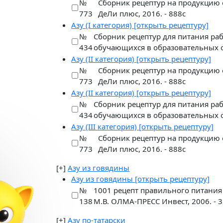
№
Сборник рецептур на продукцию 
773
ДеЛи плюс, 2016. - 888с
Азу
(I категория) [открыть рецептуру]
№
Сборник рецептур для питания р
434
обучающихся в образовательных 
Азу
(II категория) [открыть рецептуру]
№
Сборник рецептур на продукцию 
773
ДеЛи плюс, 2016. - 888с
Азу
(II категория) [открыть рецептуру]
№
Сборник рецептур для питания р
434
обучающихся в образовательных 
Азу
(III категория) [открыть рецептуру]
№
Сборник рецептур на продукцию 
773
ДеЛи плюс, 2016. - 888с
[+]
Азу из говядины
Азу из говядины
[открыть рецептуру]
№
1001 рецепт правильного питания
138
М.В. ОЛМА-ПРЕСС Инвест, 2006. - 32
[+]
Азу по-татарски