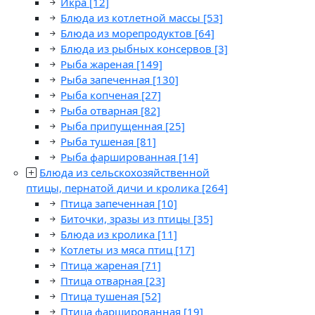
Икра
[12]
Блюда из котлетной массы
[53]
Блюда из морепродуктов
[64]
Блюда из рыбных консервов
[3]
Рыба жареная
[149]
Рыба запеченная
[130]
Рыба копченая
[27]
Рыба отварная
[82]
Рыба припущенная
[25]
Рыба тушеная
[81]
Рыба фаршированная
[14]
Блюда из сельскохозяйственной
птицы, пернатой дичи и кролика
[264]
Птица запеченная
[10]
Биточки, зразы из птицы
[35]
Блюда из кролика
[11]
Котлеты из мяса птиц
[17]
Птица жареная
[71]
Птица отварная
[23]
Птица тушеная
[52]
Птица фаршированная
[19]