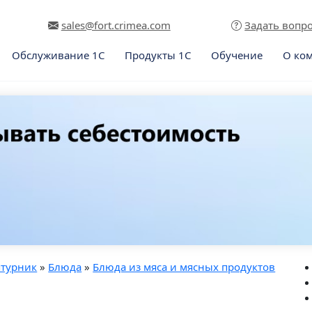
sales@fort.crimea.com
Задать вопр
Обслуживание 1С
Продукты 1С
Обучение
О ко
птурник
»
Блюда
»
Блюда из мяса и мясных продуктов