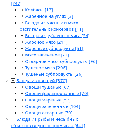
[747]
Колбасы
[13]
Жаренное на углях
[3]
Блюда из мясных и мясо-
растительных консервов
[11]
Блюда из рубленого мяса
[54]
Жареное мясо
[211]
Жареные субпродукты
[51]
Мясо запеченое
[72]
Отварное мясо, субпродукты
[96]
Тушеное мясо
[206]
Тушеные субпродукты
[26]
Блюда из овощей
[370]
Овощи тушеные
[67]
Овощи фаршированные
[70]
Овощи жареные
[57]
Овощи запеченные
[104]
Овощи отварные
[70]
Блюда из рыбы и нерыбных
объектов водного промысла
[641]