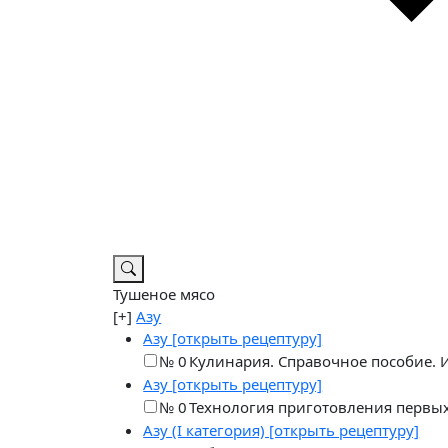
Тушеное мясо
[+]
Азу
Азу
[открыть рецептуру]
№ 0
Кулинария. Справочное пособие. 
Азу
[открыть рецептуру]
№ 0
Технология приготовления первых,
Азу
(I категория) [открыть рецептуру]