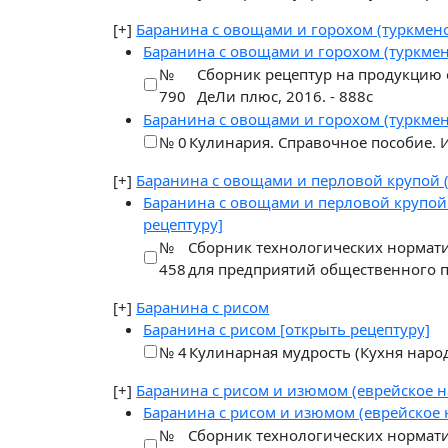
[+]
Баранина с овощами и горохом (туркмен
Баранина с овощами и горохом (туркме
№
Сборник рецептур на продукцию 
790
ДеЛи плюс, 2016. - 888с
Баранина с овощами и горохом (туркме
№ 0
Кулинария. Справочное пособие. 
[+]
Баранина с овощами и перловой крупой 
Баранина с овощами и перловой крупой
рецептуру]
№
Сборник технологических нормат
458
для предприятий общественного п
[+]
Баранина с рисом
Баранина с рисом
[открыть рецептуру]
№ 4
Кулинарная мудрость (Кухня народо
[+]
Баранина с рисом и изюмом (еврейское 
Баранина с рисом и изюмом (еврейское
№
Сборник технологических нормат