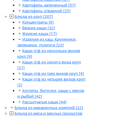
Картофель запеченный
[57]
Картофель отварной
[25]
Блюда из круп
[207]
Концентраты
[6]
Вязкие каши
[32]
Жидкие каши
[17]
Изделия из каш. Крупеники,
запеканки, пудинги
[23]
Каши п/ф из нескольки видов
круп
[9]
Каши п/ф из одного вида круп
[27]
Каши п/ф из трех видов круп
[4]
Каши п/ф из четырех видов круп
[2]
Котлеты, биточки, каши с мясом
и рыбой
[42]
Рассыпчатые каши
[44]
Блюда из макаронных изделий
[22]
Блюда из мяса и мясных продуктов